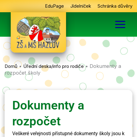
Přeskočit
EduPage
Jídelníček
Schránka důvěry
na
obsah
•
•
Dokumenty a
Domů
Úřední deska/info pro rodiče
rozpočet školy
Dokumenty a
rozpočet
Veškeré veřejnosti přístupné dokumenty školy jsou k