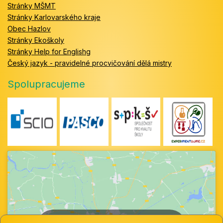
Stránky MŠMT
Stránky Karlovarského kraje
Obec Hazlov
Stránky Ekoškoly
Stránky Help for Englishg
Český jazyk - pravidelné procvičování dělá mistry
Spolupracujeme
Klepnutím přijměte marketingové soubory