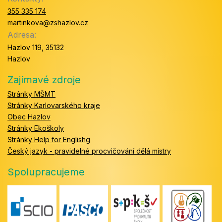
355 335 174
martinkova@zshazlov.cz
Adresa:
Hazlov 119, 35132
Hazlov
Zajímavé zdroje
Stránky MŠMT
Stránky Karlovarského kraje
Obec Hazlov
Stránky Ekoškoly
Stránky Help for Englishg
Český jazyk - pravidelné procvičování dělá mistry
Spolupracujeme