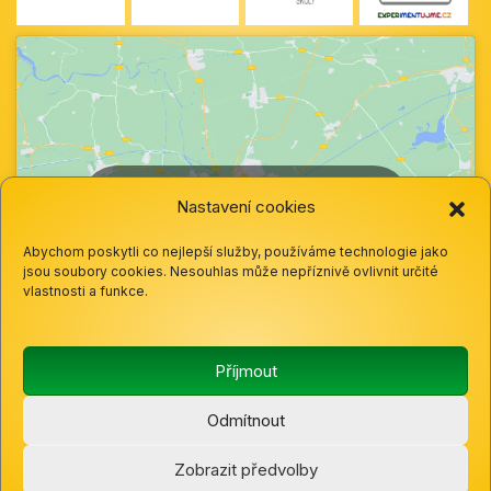
Klepnutím přijměte marketingové soubory
Nastavení cookies
cookie a povolte tento obsah
Abychom poskytli co nejlepší služby, používáme technologie jako
jsou soubory cookies. Nesouhlas může nepříznivě ovlivnit určité
vlastnosti a funkce.
Příjmout
Odmítnout
© 2025 Základní škola a mateřská škola Hazlov, okres
Zobrazit předvolby
Cheb, Příspěvková organizace |
Cookies