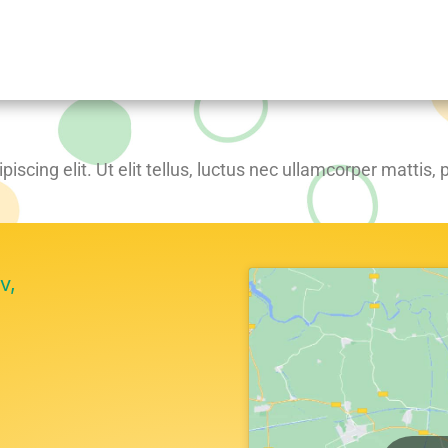
scing elit. Ut elit tellus, luctus nec ullamcorper mattis, 
v,