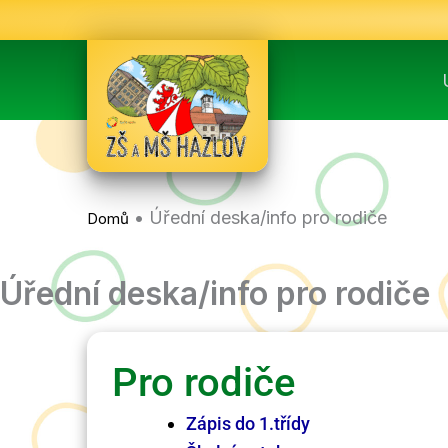
Přeskočit
na
obsah
•
Úřední deska/info pro rodiče
Domů
Úřední deska/info pro rodiče
Pro rodiče
Zápis do 1.třídy