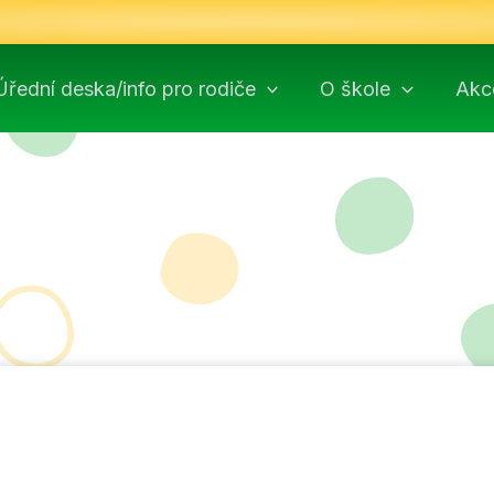
Úřední deska/info pro rodiče
O škole
Akc