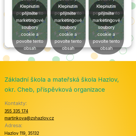
cookie a
cookie a
cookie a
Klepnutím
Klepnutím
Klepnutím
povolte tento
povolte tento
povolte tento
přijměte
přijměte
přijměte
obsah
obsah
obsah
marketingové
marketingové
marketingové
soubory
soubory
soubory
cookie a
cookie a
cookie a
povolte tento
povolte tento
povolte tento
obsah
obsah
obsah
Základní škola a mateřská škola Hazlov,
okr. Cheb, příspěvková organizace
Kontakty:
355 335 174
martinkova@zshazlov.cz
Adresa:
Hazlov 119, 35132