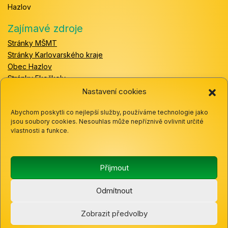
Hazlov
Zajímavé zdroje
Stránky MŠMT
Stránky Karlovarského kraje
Obec Hazlov
Stránky Ekoškoly
Stránky Help for Englishg
Nastavení cookies
Český jazyk - pravidelné procvičování dělá mistry
Abychom poskytli co nejlepší služby, používáme technologie jako
Spolupracujeme
jsou soubory cookies. Nesouhlas může nepříznivě ovlivnit určité
vlastnosti a funkce.
Příjmout
Odmítnout
Zobrazit předvolby