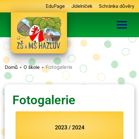
Přeskočit
EduPage
Jídelníček
Schránka důvěry
na
obsah
•
•
Fotogalerie
Domů
O škole
Fotogalerie
2023 / 2024