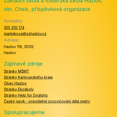
Základní škola a mateřská škola Hazlov,
okr. Cheb, příspěvková organizace
Kontakty:
355 335 174
martinkova@zshazlov.cz
Adresa:
Hazlov 119, 35132
Hazlov
Zajímavé zdroje
Stránky MŠMT
Stránky Karlovarského kraje
Obec Hazlov
Stránky Ekoškoly
Stránky Help for Englishg
Český jazyk - pravidelné procvičování dělá mistry
Spolupracujeme