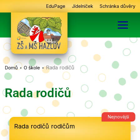
Přeskočit
EduPage
Jídelníček
Schránka důvěry
na
obsah
•
•
Rada rodičů
Domů
O škole
Rada rodičů
Rada rodičů rodičům