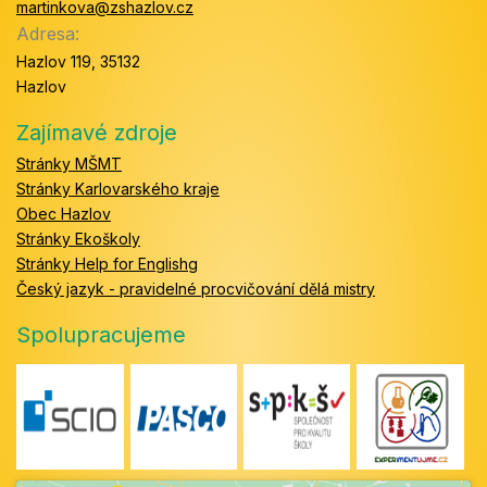
martinkova@zshazlov.cz
Adresa:
Hazlov 119, 35132
Hazlov
Zajímavé zdroje
Stránky MŠMT
Stránky Karlovarského kraje
Obec Hazlov
Stránky Ekoškoly
Stránky Help for Englishg
Český jazyk - pravidelné procvičování dělá mistry
Spolupracujeme