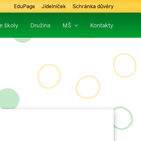
EduPage
Jídelníček
Schránka důvěry
e školy
Družina
MŠ
Kontakty