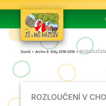
Přeskočit
na
obsah
•
•
ROZLOUČEN
Domů
Archiv 9. třídy 2018-2019
ROZLOUČENÍ V CH