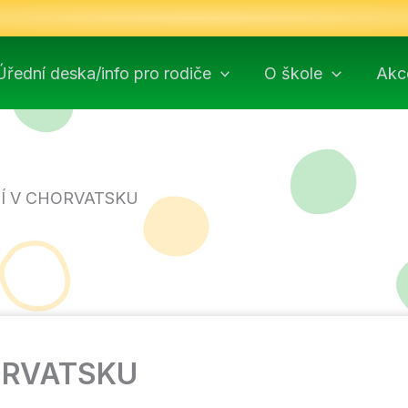
Úřední deska/info pro rodiče
O škole
Akc
Í V CHORVATSKU
ORVATSKU