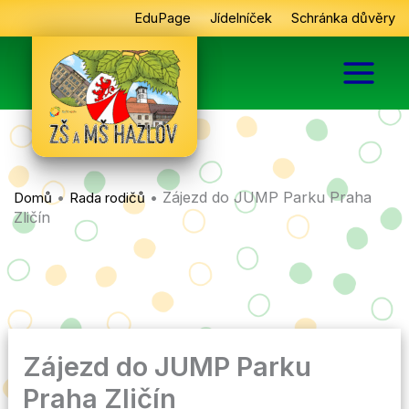
Přeskočit
EduPage
Jídelníček
Schránka důvěry
na
obsah
•
•
Zájezd do JUMP Parku Praha
Domů
Rada rodičů
Zličín
Zájezd do JUMP Parku
Praha Zličín