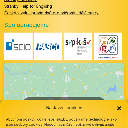
Stránky Help for Englishg
Český jazyk - pravidelné procvičování dělá mistry
Spolupracujeme
Klepnutím přijměte marketingové soubory
Nastavení cookies
cookie a povolte tento obsah
Abychom poskytli co nejlepší služby, používáme technologie jako
jsou soubory cookies. Nesouhlas může nepříznivě ovlivnit určité