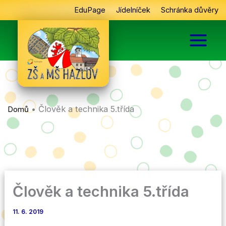
Přeskočit
EduPage
Jídelníček
Schránka důvěry
na
obsah
•
Člověk a technika 5.třída
Domů
Člověk a technika 5.třída
11. 6. 2019