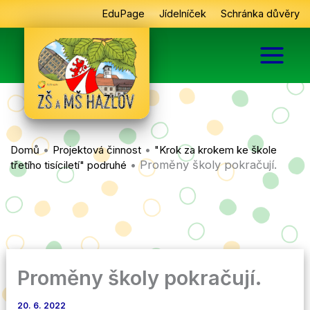
Přeskočit
EduPage
Jídelníček
Schránka důvěry
na
obsah
•
•
Domů
Projektová činnost
"Krok za krokem ke škole
•
Proměny školy pokračují.
třetího tisíciletí" podruhé
Proměny školy pokračují.
20. 6. 2022