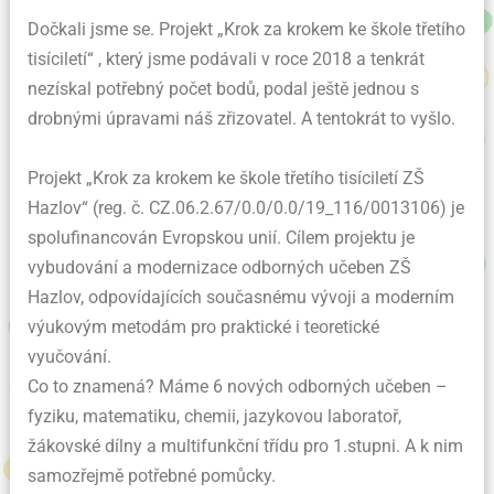
Dočkali jsme se. Projekt „Krok za krokem ke škole třetího
tisíciletí“ , který jsme podávali v roce 2018 a tenkrát
nezískal potřebný počet bodů, podal ještě jednou s
drobnými úpravami náš zřizovatel. A tentokrát to vyšlo.
Projekt „Krok za krokem ke škole třetího tisíciletí ZŠ
Hazlov“ (reg. č. CZ.06.2.67/0.0/0.0/19_116/0013106) je
spolufinancován Evropskou unií. Cílem projektu je
vybudování a modernizace odborných učeben ZŠ
Hazlov, odpovídajících současnému vývoji a moderním
výukovým metodám pro praktické i teoretické
vyučování.
Co to znamená? Máme 6 nových odborných učeben –
fyziku, matematiku, chemii, jazykovou laboratoř,
žákovské dílny a multifunkční třídu pro 1.stupni. A k nim
samozřejmě potřebné pomůcky.