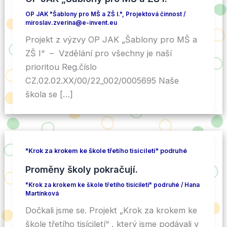
OP JAK "Šablony pro MŠ a ZŠ I."
,
Projektová činnost
/
miroslav.zverina@e-invent.eu
Projekt z výzvy OP JAK „Šablony pro MŠ a
ZŠ I“ – Vzdělání pro všechny je naší
prioritou Reg.číslo
CZ.02.02.XX/00/22_002/0005695 Naše
škola se […]
"Krok za krokem ke škole třetího tisíciletí" podruhé
Proměny školy pokračují.
"Krok za krokem ke škole třetího tisíciletí" podruhé
/
Hana
Martínková
Dočkali jsme se. Projekt „Krok za krokem ke
škole třetího tisíciletí“ , který jsme podávali v