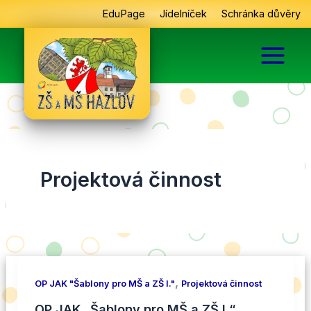
Přeskočit
EduPage
Jídelníček
Schránka důvěry
na
obsah
Projektová činnost
,
OP JAK "Šablony pro MŠ a ZŠ I."
Projektová činnost
OP JAK „Šablony pro MŠ a ZŠ I.“