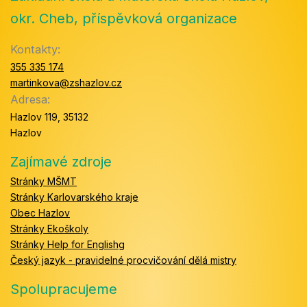
okr. Cheb, příspěvková organizace
Kontakty:
355 335 174
martinkova@zshazlov.cz
Adresa:
Hazlov 119, 35132
Hazlov
Zajímavé zdroje
Stránky MŠMT
Stránky Karlovarského kraje
Obec Hazlov
Stránky Ekoškoly
Stránky Help for Englishg
Český jazyk - pravidelné procvičování dělá mistry
Spolupracujeme