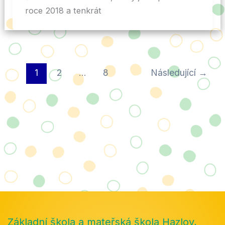
roce 2018 a tenkrát
1
2
…
8
Následující
→
Základní škola a mateřská škola Hazlov,