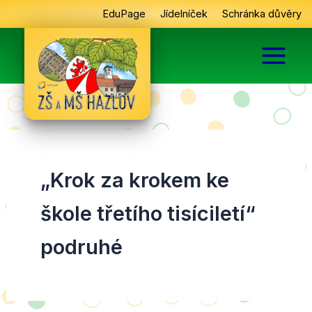
Přeskočit
EduPage
Jídelníček
Schránka důvěry
na
obsah
„Krok za krokem ke
škole třetího tisíciletí“
podruhé