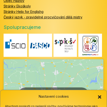
Obec Hazlov
Stránky Ekoškoly
Stránky Help for Englishg
Český jazyk - pravidelné procvičování dělá mistry
Spolupracujeme
Klepnutím přijměte marketingové soubory
Nastavení cookies
cookie a povolte tento obsah
Abychom poskytli co nejlepší služby, používáme technologie jako