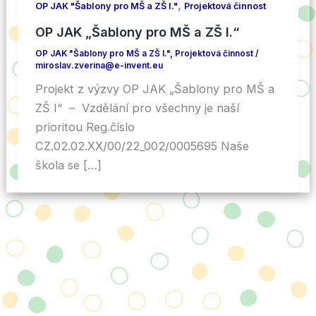
,
OP JAK "Šablony pro MŠ a ZŠ I."
Projektová činnost
OP JAK „Šablony pro MŠ a ZŠ I.“
OP JAK "Šablony pro MŠ a ZŠ I."
,
Projektová činnost
/
miroslav.zverina@e-invent.eu
Projekt z výzvy OP JAK „Šablony pro MŠ a
ZŠ I“ – Vzdělání pro všechny je naší
prioritou Reg.číslo
CZ.02.02.XX/00/22_002/0005695 Naše
škola se […]