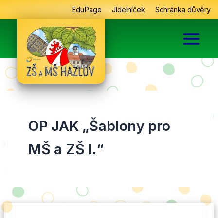
Přeskočit
EduPage
Jídelníček
Schránka důvěry
na
obsah
OP JAK „Šablony pro
MŠ a ZŠ I.“