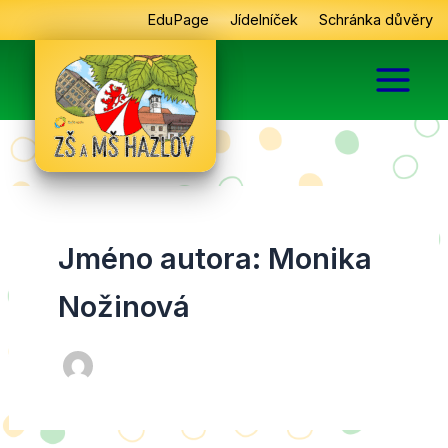
Přeskočit
EduPage
Jídelníček
Schránka důvěry
na
obsah
Jméno autora: Monika
Nožinová