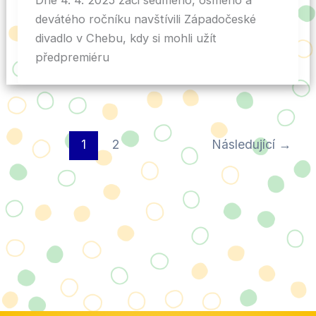
Dne 4. 4. 2025 žáci sedmého, osmého a
devátého ročníku navštívili Západočeské
divadlo v Chebu, kdy si mohli užít
předpremiéru
1
2
Následující
→