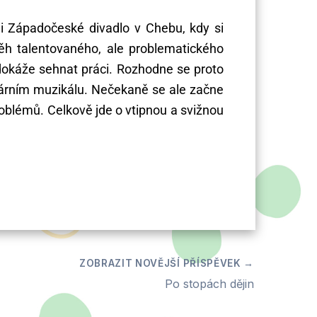
i Západočeské divadlo v Chebu, kdy si
ěh talentovaného, ale problematického
edokáže sehnat práci. Rozhodne se proto
ulárním muzikálu. Nečekaně se ale začne
roblémů. Celkově jde o vtipnou a svižnou
Po stopách dějin