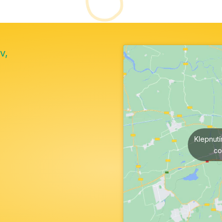
v,
Klepnut
co