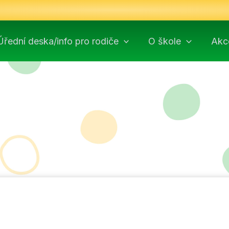
Úřední deska/info pro rodiče
O škole
Akc