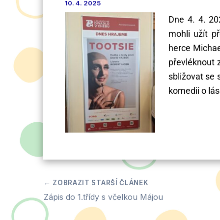
10. 4. 2025
Dne 4. 4. 20
mohli užít p
herce Michae
převléknout 
sbližovat se 
komedii o lás
Zápis do 1.třídy s včelkou Májou