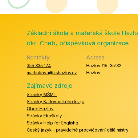
Základní škola a mateřská škola Hazlo
okr. Cheb, příspěvková organizace
Kontakty:
Adresa:
355 335 174
Hazlov 119, 35132
martinkova@zshazlov.cz
Hazlov
Zajímavé zdroje
Stránky MŠMT
Stránky Karlovarského kraje
Obec Hazlov
Stránky Ekoškoly
Stránky Help for Englishg
Český jazyk - pravidelné procvičování dělá mistry