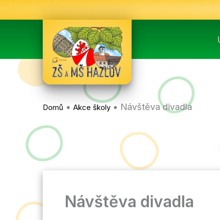
Přeskočit
na
obsah
•
•
Návštěva divadla
Domů
Akce školy
Návštěva divadla