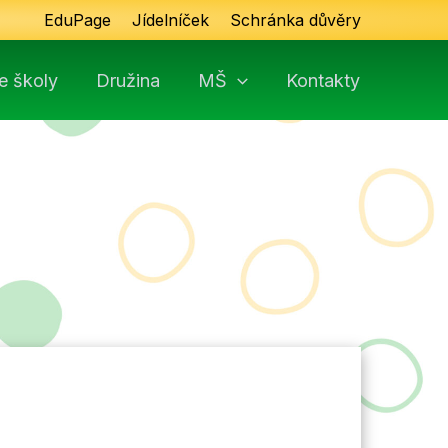
EduPage
Jídelníček
Schránka důvěry
e školy
Družina
MŠ
Kontakty