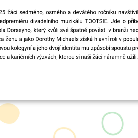
25 žáci sedmého, osmého a devátého ročníku navštívil
ředpremiéru divadelního muzikálu TOOTSIE. Jde o příb
la Dorseyho, který kvůli své špatné pověsti v branži n
za ženu a jako Dorothy Michaels získá hlavní roli v pop
svou kolegyní a jeho dvojí identita mu způsobí spoustu p
ce a kariérních výzvách, kterou si naši žáci náramně užili.