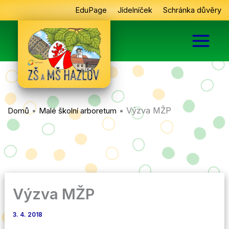
Přeskočit
EduPage
Jídelníček
Schránka důvěry
na
obsah
•
•
Výzva MŽP
Domů
Malé školní arboretum
Výzva MŽP
3. 4. 2018