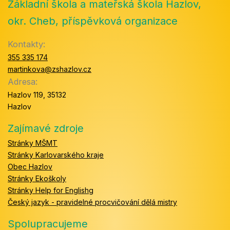
Základní škola a mateřská škola Hazlov,
okr. Cheb, příspěvková organizace
Kontakty:
355 335 174
martinkova@zshazlov.cz
Adresa:
Hazlov 119, 35132
Hazlov
Zajímavé zdroje
Stránky MŠMT
Stránky Karlovarského kraje
Obec Hazlov
Stránky Ekoškoly
Stránky Help for Englishg
Český jazyk - pravidelné procvičování dělá mistry
Spolupracujeme