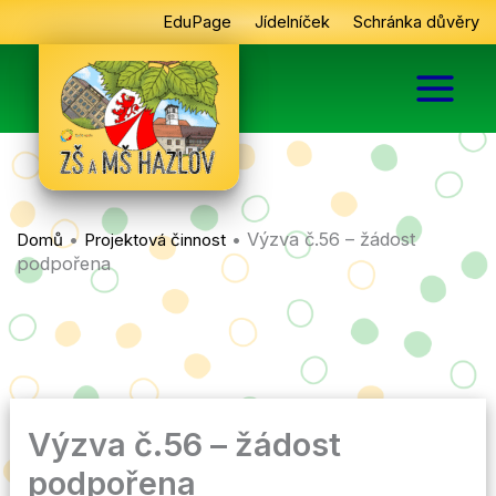
Přeskočit
EduPage
Jídelníček
Schránka důvěry
na
obsah
•
•
Výzva č.56 – žádost
Domů
Projektová činnost
podpořena
Výzva č.56 – žádost
podpořena