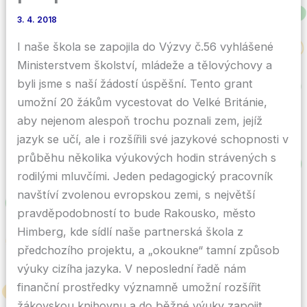
3. 4. 2018
I naše škola se zapojila do Výzvy č.56 vyhlášené
Ministerstvem školství, mládeže a tělovýchovy a
byli jsme s naší žádostí úspěšní. Tento grant
umožní 20 žákům vycestovat do Velké Británie,
aby nejenom alespoň trochu poznali zem, jejíž
jazyk se učí, ale i rozšířili své jazykové schopnosti v
průběhu několika výukových hodin strávených s
rodilými mluvčími. Jeden pedagogický pracovník
navštíví zvolenou evropskou zemi, s největší
pravděpodobností to bude Rakousko, město
Himberg, kde sídlí naše partnerská škola z
předchozího projektu, a „okoukne“ tamní způsob
výuky cizíha jazyka. V neposlední řadě nám
finanční prostředky významně umožní rozšířit
žákovskou knihovnu a do běžné výuky zapojit