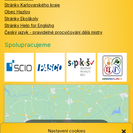
Stránky Karlovarského kraje
Obec Hazlov
Stránky Ekoškoly
Stránky Help for Englishg
Český jazyk - pravidelné procvičování dělá mistry
Spolupracujeme
Klepnutím přijměte marketingové soubory
Nastavení cookies
cookie a povolte tento obsah