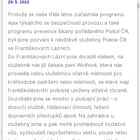
29. 5. 2023
Protože se naše třída letos zúčastnila programu
Ajax týkajícího se bezpečnosti provozu a také
programu prevence šikany pořádaného Policií ČR,
byli jsme pozváni k návštěvě služebny Policie ČR
ve Františkových Lázních.
Do Františkových Lázní jsme dorazili vlakem, na
služebně nás již čekala paní Wolfová, která nás
provedla celou služebnou včetně místnosti pro
krátkodobé zadržení nebo místnosti, ve které mají
františkolázenští policisté uloženy střelné zbraně.
Dozvěděli jsme se mnoho o policejní práci – o
dozorčí službě, hlídkovací činnosti, řešení
dopravních přestupků apod. Na zahrádce u
služebny jsme si pak mohli prohlédnout služební
vůz, vyzkoušeli neprůstřelnou vestu, pouta nebo