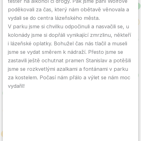
tester na alkohol či drogy. Pak jsme paní Wolfové
poděkovali za čas, který nám obětavě věnovala a
vydali se do centra lázeňského města.
V parku jsme si chvilku odpočinuli a nasvačili se, u
kolonády jsme si dopřáli vynikající zmrzlinu, někteří
i lázeňské oplatky. Bohužel čas nás tlačil a museli
jsme se vydat směrem k nádraží. Přesto jsme se
zastavili ještě ochutnat pramen Stanislav a potěšili
jsme se rozkvetlými azalkami a fontánami v parku
za kostelem. Počasí nám přálo a výlet se nám moc
vydařil!