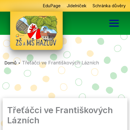
Přeskočit
EduPage
Jídelníček
Schránka důvěry
na
obsah
•
Třeťáčci ve Františkových Lázních
Domů
Třeťáčci ve Františkových
Lázních