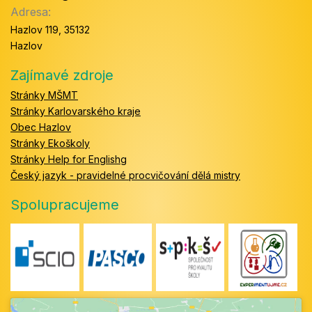
Adresa:
Hazlov 119, 35132
Hazlov
Zajímavé zdroje
Stránky MŠMT
Stránky Karlovarského kraje
Obec Hazlov
Stránky Ekoškoly
Stránky Help for Englishg
Český jazyk - pravidelné procvičování dělá mistry
Spolupracujeme