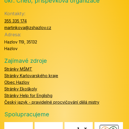
okr. Cheb, příspěvková organizace
Kontakty:
355 335 174
martinkova@zshazlov.cz
Adresa:
Hazlov 119, 35132
Hazlov
Zajímavé zdroje
Stránky MŠMT
Stránky Karlovarského kraje
Obec Hazlov
Stránky Ekoškoly
Stránky Help for Englishg
Český jazyk - pravidelné procvičování dělá mistry
Spolupracujeme