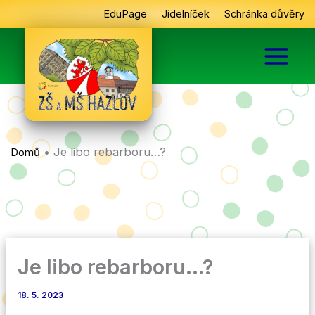
Přeskočit
EduPage
Jídelníček
Schránka důvěry
na
obsah
•
Je libo rebarboru…?
Domů
Je libo rebarboru…?
18. 5. 2023