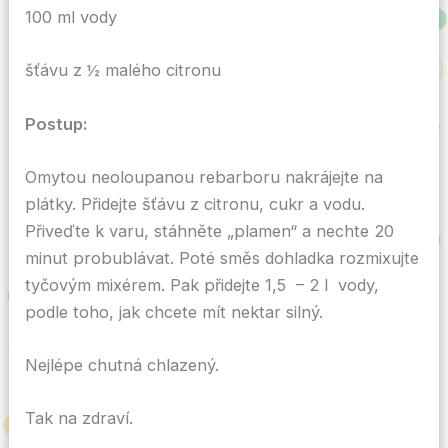
100 ml vody
šťávu z ½ malého citronu
Postup:
Omytou neoloupanou rebarboru nakrájejte na
plátky. Přidejte šťávu z citronu, cukr a vodu.
Přiveďte k varu, stáhněte „plamen“ a nechte 20
minut probublávat. Poté směs dohladka rozmixujte
tyčovým mixérem. Pak přidejte 1,5 – 2 l vody,
podle toho, jak chcete mít nektar silný.
Nejlépe chutná chlazený.
Tak na zdraví.