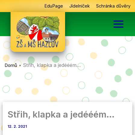
Přeskočit
EduPage
Jídelníček
Schránka důvěry
na
obsah
•
Střih, klapka a jedééém…
Domů
Střih, klapka a jedééém…
12. 2. 2021