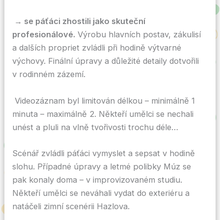
→ se páťáci zhostili jako skuteční
profesionálové.
Výrobu hlavních postav, zákulisí
a dalších propriet zvládli při hodině výtvarné
výchovy. Finální úpravy a důležité detaily dotvořili
v rodinném zázemí.
Videozáznam byl limitován délkou – minimálně 1
minuta – maximálně 2. Někteří umělci se nechali
unést a pluli na vlně tvořivosti trochu déle…
Scénář zvládli páťáci vymyslet a sepsat v hodině
slohu. Případné úpravy a letmé polibky Múz se
pak konaly doma – v improvizovaném studiu.
Někteří umělci se neváhali vydat do exteriéru a
natáčeli zimní scenérii Hazlova.