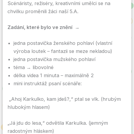
Scénáristy, režiséry, kreativními umělci se na
chvilku proměnili žáci naší 5.A.
Zadání, které bylo ve znění →
jedna postavička ženského pohlaví (vlastní
výroba loutek – fantazii se meze nekladou)
jedna postavička mužského pohlaví
téma → libovolné
délka videa 1 minuta – maximálně 2
mini instruktáž psaní scénáře:
„Ahoj Karkulko, kam jdeš?,“ ptal se vlk. (hrubým
hlubokým hlasem)
„Já jdu do lesa,“ odvětila Karkulka. (jemným
radostným hláskem)