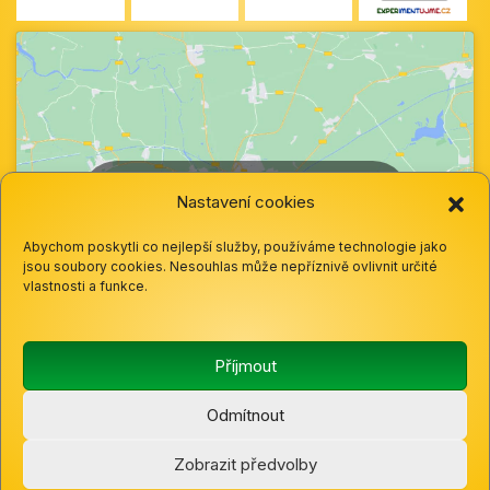
Klepnutím přijměte marketingové soubory
Nastavení cookies
cookie a povolte tento obsah
Abychom poskytli co nejlepší služby, používáme technologie jako
jsou soubory cookies. Nesouhlas může nepříznivě ovlivnit určité
vlastnosti a funkce.
Příjmout
Odmítnout
© 2025 Základní škola a mateřská škola Hazlov, okres
Zobrazit předvolby
Cheb, Příspěvková organizace |
Cookies