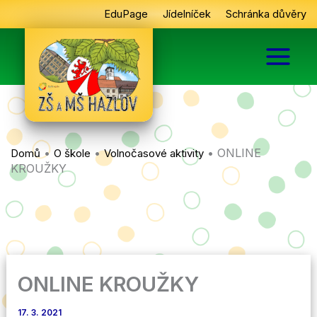
Přeskočit
EduPage
Jídelníček
Schránka důvěry
na
obsah
•
•
•
ONLINE
Domů
O škole
Volnočasové aktivity
KROUŽKY
ONLINE KROUŽKY
17. 3. 2021