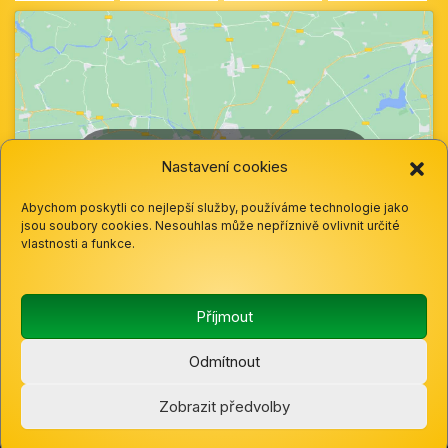
Klepnutím přijměte marketingové soubory
Nastavení cookies
cookie a povolte tento obsah
Abychom poskytli co nejlepší služby, používáme technologie jako
jsou soubory cookies. Nesouhlas může nepříznivě ovlivnit určité
vlastnosti a funkce.
Příjmout
Odmítnout
© 2025 Základní škola a mateřská škola Hazlov, okres
Zobrazit předvolby
Cheb, Příspěvková organizace |
Cookies