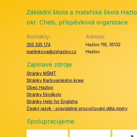
Základní škola a mateřská škola Hazlo
okr. Cheb, příspěvková organizace
Kontakty:
Adresa:
355 335 174
Hazlov 119, 35132
martinkova@zshazlov.cz
Hazlov
Zajímavé zdroje
Stránky MŠMT
Stránky Karlovarského kraje
Obec Hazlov
Stránky Ekoškoly
Stránky Help for Englishg
Český jazyk - pravidelné procvičování dělá mistry
Spolupracujeme