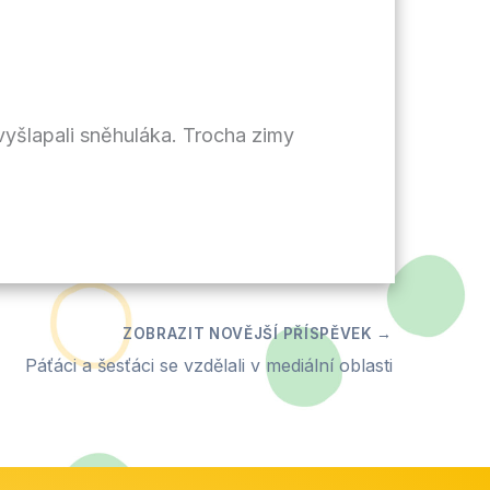
 vyšlapali sněhuláka. Trocha zimy
Páťáci a šesťáci se vzdělali v mediální oblasti