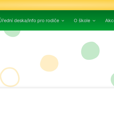
Úřední deska/info pro rodiče
O škole
Akc