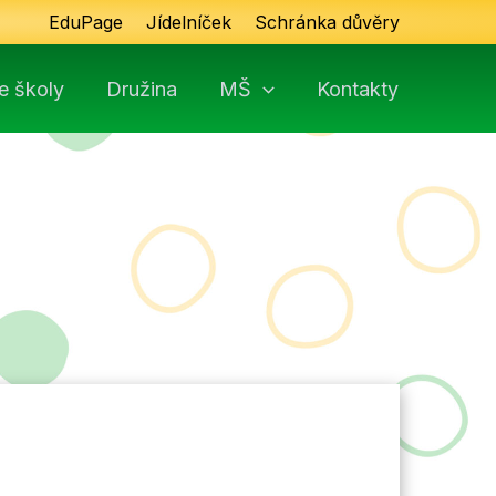
EduPage
Jídelníček
Schránka důvěry
e školy
Družina
MŠ
Kontakty