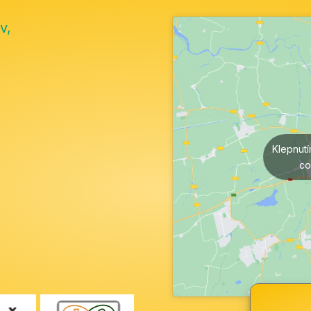
v,
Klepnut
co