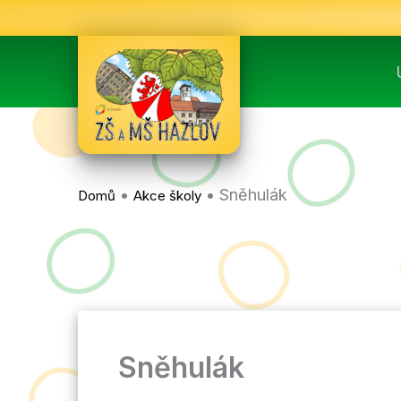
Přeskočit
na
obsah
•
•
Sněhulák
Domů
Akce školy
Sněhulák