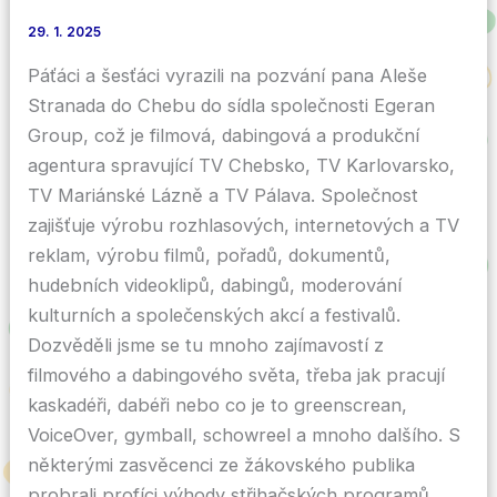
29. 1. 2025
Páťáci a šesťáci vyrazili na pozvání pana Aleše
Stranada do Chebu do sídla společnosti Egeran
Group, což je filmová, dabingová a produkční
agentura spravující TV Chebsko, TV Karlovarsko,
TV Mariánské Lázně a TV Pálava. Společnost
zajišťuje výrobu rozhlasových, internetových a TV
reklam, výrobu filmů, pořadů, dokumentů,
hudebních videoklipů, dabingů, moderování
kulturních a společenských akcí a festivalů.
Dozvěděli jsme se tu mnoho zajímavostí z
filmového a dabingového světa, třeba jak pracují
kaskadéři, dabéři nebo co je to greenscrean,
VoiceOver, gymball, schowreel a mnoho dalšího. S
některými zasvěcenci ze žákovského publika
probrali profíci výhody střihačských programů