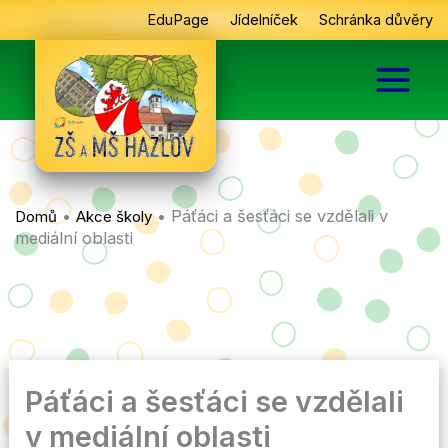
Přeskočit
EduPage
Jídelníček
Schránka důvěry
na
obsah
•
•
Páťáci a šesťáci se vzdělali v
Domů
Akce školy
mediální oblasti
Páťáci a šesťáci se vzdělali
v mediální oblasti