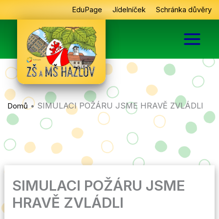
Přeskočit
EduPage
Jídelníček
Schránka důvěry
na
obsah
•
SIMULACI POŽÁRU JSME HRAVĚ ZVLÁDLI
Domů
SIMULACI POŽÁRU JSME
HRAVĚ ZVLÁDLI