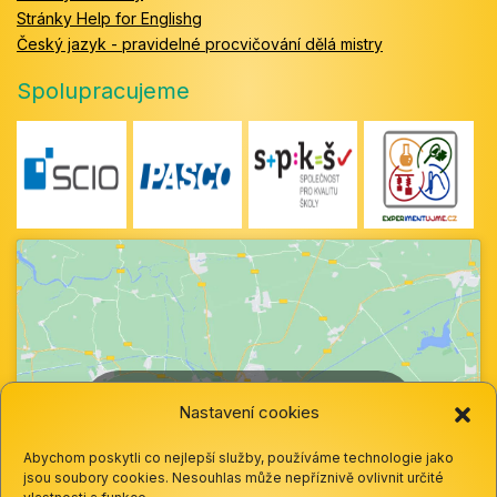
Stránky Help for Englishg
Český jazyk - pravidelné procvičování dělá mistry
Spolupracujeme
Klepnutím přijměte marketingové soubory
Nastavení cookies
cookie a povolte tento obsah
Abychom poskytli co nejlepší služby, používáme technologie jako
jsou soubory cookies. Nesouhlas může nepříznivě ovlivnit určité