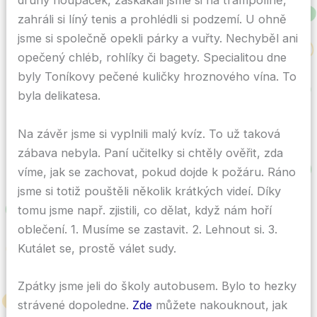
druhy houpaček, zaskákali jsme si na trampolíně,
zahráli si líný tenis a prohlédli si podzemí. U ohně
jsme si společně opekli párky a vuřty. Nechyběl ani
opečený chléb, rohlíky či bagety. Specialitou dne
byly Toníkovy pečené kuličky hroznového vína. To
byla delikatesa.
Na závěr jsme si vyplnili malý kvíz. To už taková
zábava nebyla. Paní učitelky si chtěly ověřit, zda
víme, jak se zachovat, pokud dojde k požáru. Ráno
jsme si totiž pouštěli několik krátkých videí. Díky
tomu jsme např. zjistili, co dělat, když nám hoří
oblečení. 1. Musíme se zastavit. 2. Lehnout si. 3.
Kutálet se, prostě válet sudy.
Zpátky jsme jeli do školy autobusem. Bylo to hezky
strávené dopoledne.
Zde
můžete nakouknout, jak