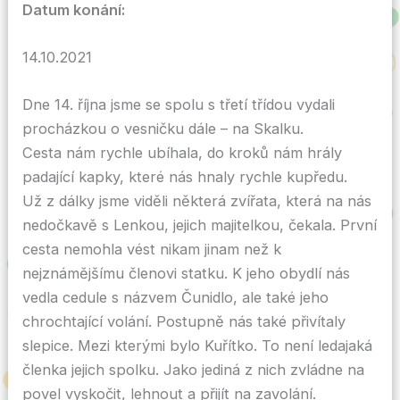
Datum konání:
14.10.2021
Dne 14. října jsme se spolu s třetí třídou vydali
procházkou o vesničku dále – na Skalku.
Cesta nám rychle ubíhala, do kroků nám hrály
padající kapky, které nás hnaly rychle kupředu.
Už z dálky jsme viděli některá zvířata, která na nás
nedočkavě s Lenkou, jejich majitelkou, čekala. První
cesta nemohla vést nikam jinam než k
nejznámějšímu členovi statku. K jeho obydlí nás
vedla cedule s názvem Čunidlo, ale také jeho
chrochtající volání. Postupně nás také přivítaly
slepice. Mezi kterými bylo Kuřítko. To není ledajaká
členka jejich spolku. Jako jediná z nich zvládne na
povel vyskočit, lehnout a přijít na zavolání.