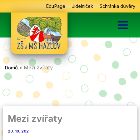
Přeskočit
EduPage
Jídelníček
Schránka důvěry
na
obsah
•
Mezi zvířaty
Domů
Mezi zvířaty
20. 10. 2021