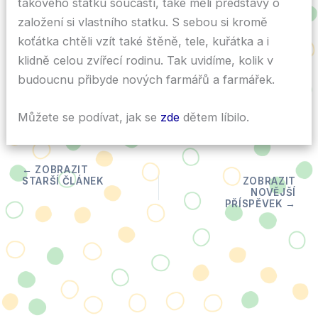
takového statku součástí, také měli představy o
založení si vlastního statku. S sebou si kromě
koťátka chtěli vzít také štěně, tele, kuřátka a i
klidně celou zvířecí rodinu. Tak uvidíme, kolik v
budoucnu přibyde nových farmářů a farmářek.
Můžete se podívat, jak se
zde
dětem líbilo.