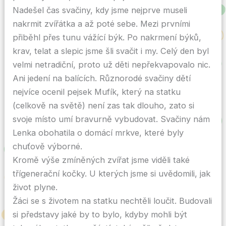
Nadešel čas svačiny, kdy jsme nejprve museli
nakrmit zvířátka a až poté sebe. Mezi prvními
přiběhl přes tunu vážící býk. Po nakrmení býků,
krav, telat a slepic jsme šli svačit i my. Celý den byl
velmi netradiční, proto už děti nepřekvapovalo nic.
Ani jedení na balících. Různorodé svačiny dětí
nejvíce ocenil pejsek Mufík, který na statku
(celkově na světě) není zas tak dlouho, zato si
svoje místo umí bravurně vybudovat. Svačiny nám
Lenka obohatila o domácí mrkve, které byly
chuťově výborné.
Kromě výše zmíněných zvířat jsme viděli také
třígenerační kočky. U kterých jsme si uvědomili, jak
život plyne.
Žáci se s životem na statku nechtěli loučit. Budovali
si představy jaké by to bylo, kdyby mohli být