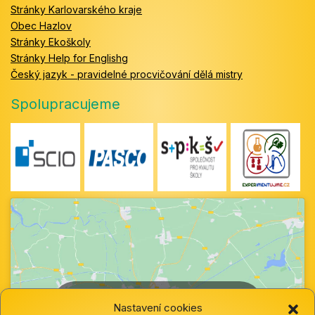
Stránky Karlovarského kraje
Obec Hazlov
Stránky Ekoškoly
Stránky Help for Englishg
Český jazyk - pravidelné procvičování dělá mistry
Spolupracujeme
Klepnutím přijměte marketingové soubory
Nastavení cookies
cookie a povolte tento obsah