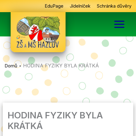
Přeskočit
EduPage
Jídelníček
Schránka důvěry
na
obsah
•
HODINA FYZIKY BYLA KRÁTKÁ
Domů
HODINA FYZIKY BYLA
KRÁTKÁ