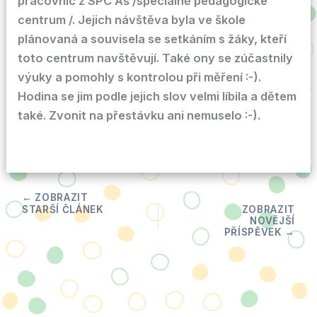
pracovnic z SPC Aš /speciálně pedagogické
centrum /. Jejich návštěva byla ve škole
plánovaná a souvisela se setkáním s žáky, kteří
toto centrum navštěvují. Také ony se zúčastnily
výuky a pomohly s kontrolou při měření :-).
Hodina se jim podle jejich slov velmi líbila a dětem
také. Zvonit na přestávku ani nemuselo :-).