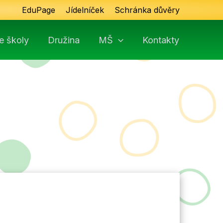
EduPage
Jídelníček
Schránka důvěry
e školy
Družina
MŠ
Kontakty