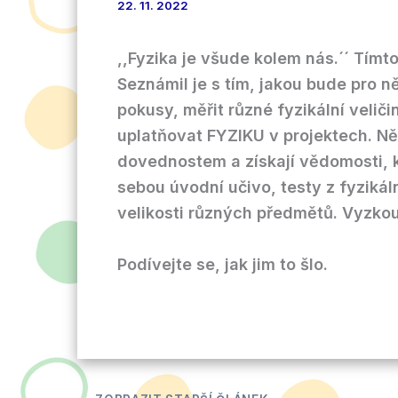
22. 11. 2022
,,Fyzika je všude kolem nás.´´ Tímt
Seznámil je s tím, jakou bude pro 
pokusy, měřit různé fyzikální velič
uplatňovat FYZIKU v projektech. Ně
dovednostem a získají vědomosti, k
sebou úvodní učivo, testy z fyzikál
velikosti různých předmětů. Vyzkouše
Podívejte se, jak jim to šlo.