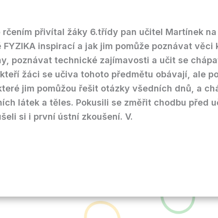
o rčením přivítal žáky 6.třídy pan učitel Martínek 
ně FYZIKA inspirací a jak jim pomůže poznávat věci
iny, poznávat technické zajímavosti a učit se chápa
kteří žáci se učiva tohoto předmětu obávají, ale 
teré jim pomůžou řešit otázky všedních dnů, a chá
ních látek a těles. Pokusili se změřit chodbu před
li si i první ústní zkoušení.
V.