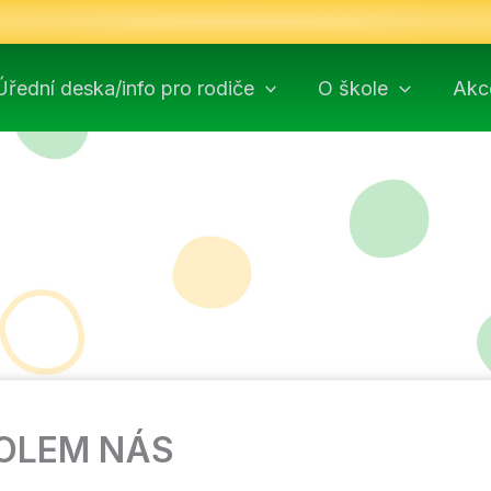
Úřední deska/info pro rodiče
O škole
Akc
KOLEM NÁS