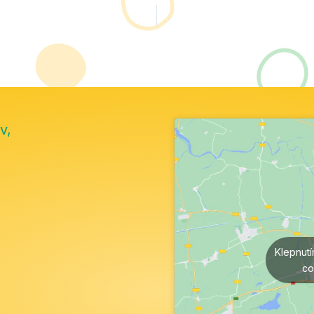
v,
Klepnut
co