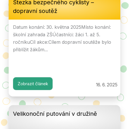
Stezka bezpečného cyklisty –
dopravní soutěž
Datum konání: 30. května 2025Místo konání:
školní zahrada ZŠÚčastníci: žáci 1. až 5.
ročníkuCíl akce:Cílem dopravní soutěže bylo
přiblížit žákům...
Zobrazit článek
16. 6. 2025
Velikonoční putování v družině