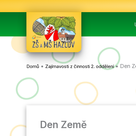
Přeskočit
na
obsah
•
•
Den 
Domů
Zajímavosti z činnosti 2. oddělení
Den Země