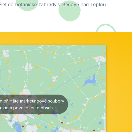
ýlet do botanické zahrady v Bečově nad Teplou
ím přijměte marketingové soubory
okie a povolte tento obsah