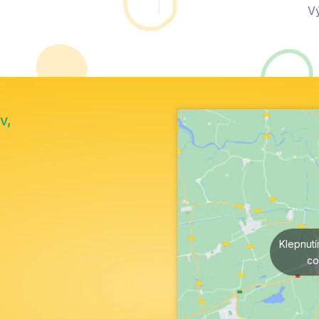
V
v,
Klepnut
co