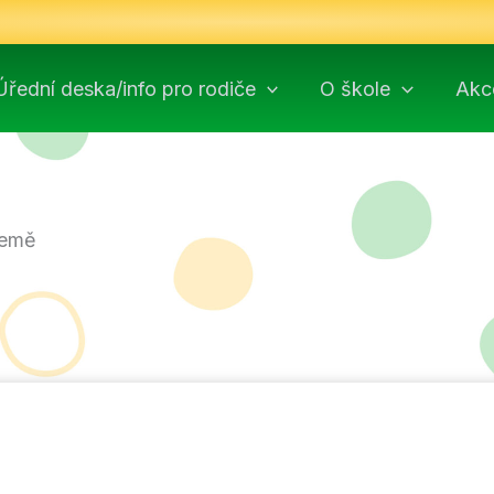
Úřední deska/info pro rodiče
O škole
Akc
Země