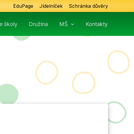
EduPage
Jídelníček
Schránka důvěry
e školy
Družina
MŠ
Kontakty