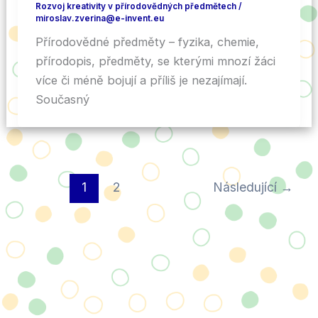
Rozvoj kreativity v přírodovědných předmětech
/
miroslav.zverina@e-invent.eu
Přírodovědné předměty – fyzika, chemie,
přírodopis, předměty, se kterými mnozí žáci
více či méně bojují a příliš je nezajímají.
Současný
1
2
Následující
→