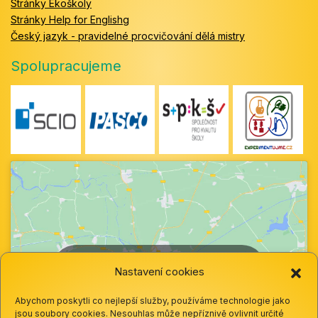
Stránky Ekoškoly
Stránky Help for Englishg
Český jazyk - pravidelné procvičování dělá mistry
Spolupracujeme
Klepnutím přijměte marketingové soubory
Nastavení cookies
cookie a povolte tento obsah
Abychom poskytli co nejlepší služby, používáme technologie jako
jsou soubory cookies. Nesouhlas může nepříznivě ovlivnit určité