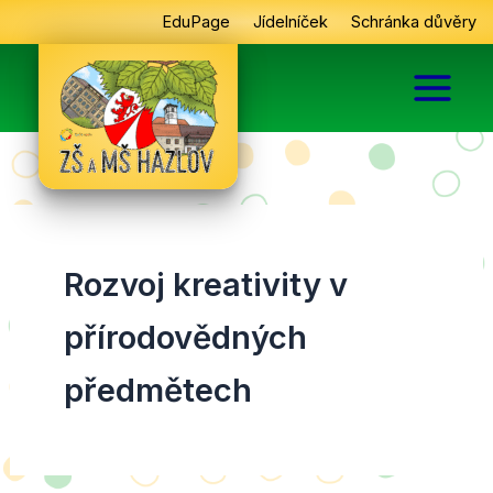
Přeskočit
EduPage
Jídelníček
Schránka důvěry
na
obsah
Rozvoj kreativity v
přírodovědných
předmětech