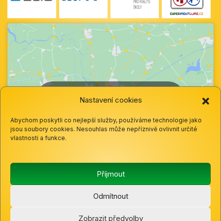
Klepnutím přijměte marketingové soubory
Nastavení cookies
cookie a povolte tento obsah
Abychom poskytli co nejlepší služby, používáme technologie jako
jsou soubory cookies. Nesouhlas může nepříznivě ovlivnit určité
vlastnosti a funkce.
Příjmout
Odmítnout
© 2025 Základní škola a mateřská škola Hazlov, okres
Zobrazit předvolby