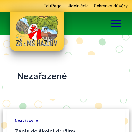
Přeskočit
EduPage
Jídelníček
Schránka důvěry
na
obsah
Nezařazené
Nezařazené
Zápis do školní družiny