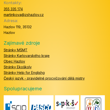
Kontakty:
355 335 174
martinkova@zshazlov.cz
Adresa:
Hazlov 119, 35132
Hazlov
Zajímavé zdroje
Stránky MŠMT
Stránky Karlovarského kraje
Obec Hazlov
Stránky Ekoškoly
Stránky Help for Englishg
Český jazyk - pravidelné procvičování dělá mistry
Spolupracujeme