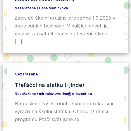
Nezařazené
/
Hana Martínková
Zápis do školní družiny proběhne 1.9.2025 v
dopoledních hodinách. V dalších dnech je
možné zapsat dítě v čase otevřené školní
[…]
Nezařazené
Třeťáčci na statku (i jinde)
Nezařazené
/
miroslav.zverina@e-invent.eu
Na poslední výlet tohoto školního roku jsme
vyrazili na školní statek u Chebu. V rámci
programu Ptačí svět jsme se