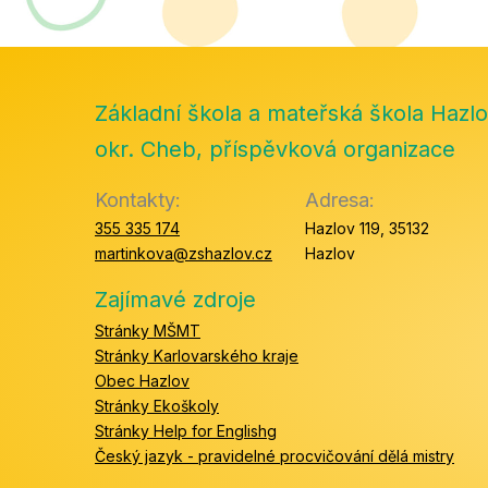
Základní škola a mateřská škola Hazlo
okr. Cheb, příspěvková organizace
Kontakty:
Adresa:
355 335 174
Hazlov 119, 35132
martinkova@zshazlov.cz
Hazlov
Zajímavé zdroje
Stránky MŠMT
Stránky Karlovarského kraje
Obec Hazlov
Stránky Ekoškoly
Stránky Help for Englishg
Český jazyk - pravidelné procvičování dělá mistry