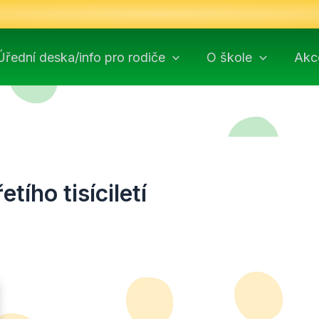
Úřední deska/info pro rodiče
O škole
Akc
tího tisíciletí