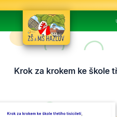
Přeskočit
na
obsah
Krok za krokem ke škole tře
,
Krok za krokem ke škole třetího tisíciletí