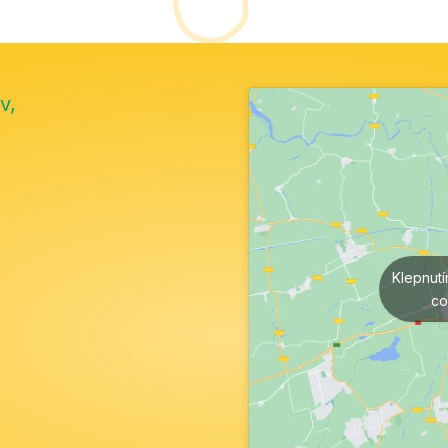
v,
Klepnut
co