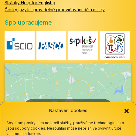
Stránky Help for Englishg
Český jazyk - pravidelné procvičování dělá mistry
Spolupracujeme
Klepnutím přijměte marketingové soubory
Nastavení cookies
cookie a povolte tento obsah
Abychom poskytli co nejlepší služby, používáme technologie jako
jsou soubory cookies. Nesouhlas může nepříznivě ovlivnit určité
vlastnosti a funkce.