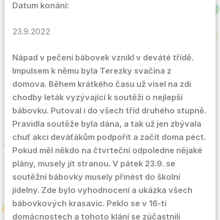
Datum konání:
23.9.2022
Nápad v pečení bábovek vznikl v deváté třídě.
Impulsem k němu byla Terezky svačina z
domova. Během krátkého času už visel na zdi
chodby leták vyzývající k soutěži o nejlepší
bábovku. Putoval i do všech tříd druhého stupně.
Pravidla soutěže byla dána, a tak už jen zbývala
chuť akci deváťákům podpořit a začít doma péct.
Pokud měl někdo na čtvrteční odpoledne nějaké
plány, musely jít stranou. V pátek 23.9. se
soutěžní bábovky musely přinést do školní
jídelny. Zde bylo vyhodnocení a ukázka všech
bábovkových krasavic. Peklo se v 16-ti
domácnostech a tohoto klání se zúčastnili