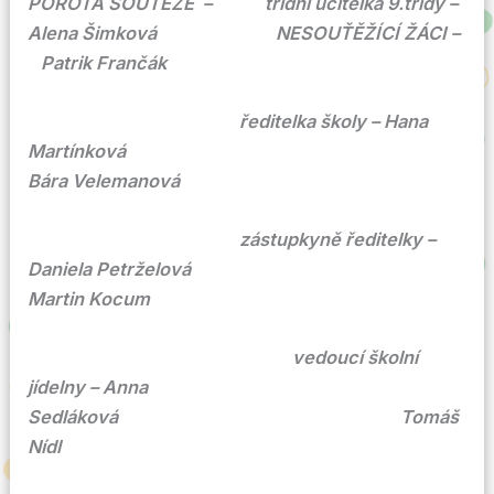
POROTA SOUTĚŽE – třídní učitelka 9.třídy –
Alena Šimková NESOUŤĚŽÍCÍ ŽÁCI –
Patrik Frančák
ředitelka školy – Hana
Martínková
Bára Velemanová
zástupkyně ředitelky –
Daniela Petrželová
Martin Kocum
vedoucí školní
jídelny – Anna
Sedláková Tomáš
Nídl