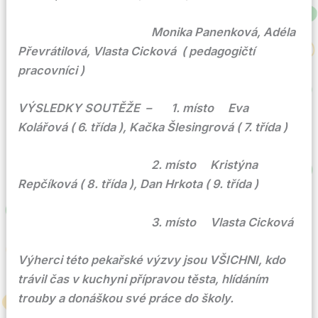
Monika Panenková, Adéla
Převrátilová, Vlasta Cicková ( pedagogičtí
pracovníci )
VÝSLEDKY SOUTĚŽE – 1. místo Eva
Kolářová ( 6. třída ), Kačka Šlesingrová ( 7. třída )
2. místo Kristýna
Repčíková ( 8. třída ), Dan Hrkota ( 9. třída )
3. místo Vlasta Cicková
Výherci této pekařské výzvy jsou VŠICHNI, kdo
trávil čas v kuchyni přípravou těsta, hlídáním
trouby a donáškou své práce do školy.