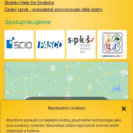
Stránky Help for Englishg
Český jazyk - pravidelné procvičování dělá mistry
Spolupracujeme
Klepnutím přijměte marketingové soubory
Nastavení cookies
cookie a povolte tento obsah
Abychom poskytli co nejlepší služby, používáme technologie jako
jsou soubory cookies. Nesouhlas může nepříznivě ovlivnit určité
vlastnosti a funkce.