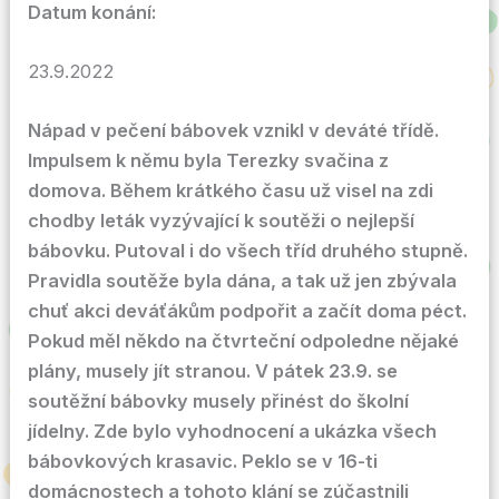
Datum konání:
23.9.2022
Nápad v pečení bábovek vznikl v deváté třídě.
Impulsem k němu byla Terezky svačina z
domova. Během krátkého času už visel na zdi
chodby leták vyzývající k soutěži o nejlepší
bábovku. Putoval i do všech tříd druhého stupně.
Pravidla soutěže byla dána, a tak už jen zbývala
chuť akci deváťákům podpořit a začít doma péct.
Pokud měl někdo na čtvrteční odpoledne nějaké
plány, musely jít stranou. V pátek 23.9. se
soutěžní bábovky musely přinést do školní
jídelny. Zde bylo vyhodnocení a ukázka všech
bábovkových krasavic. Peklo se v 16-ti
domácnostech a tohoto klání se zúčastnili