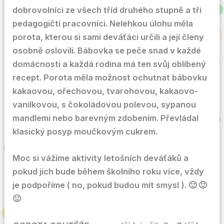
dobrovolníci ze všech tříd druhého stupně a tři
pedagogičtí pracovníci. Nelehkou úlohu měla
porota, kterou si sami deváťáci určili a její členy
osobně oslovili. Bábovka se peče snad v každé
domácnosti a každá rodina má ten svůj oblíbený
recept. Porota měla možnost ochutnat bábovku
kakaovou, ořechovou, tvarohovou, kakaovo-
vanilkovou, s čokoládovou polevou, sypanou
mandlemi nebo barevným zdobením. Převládal
klasický posyp moučkovým cukrem.
Moc si vážíme aktivity letošních deváťáků a
pokud jich bude během školního roku více, vždy
je podpoříme ( no, pokud budou mít smysl ). 🙂 🙂
🙂