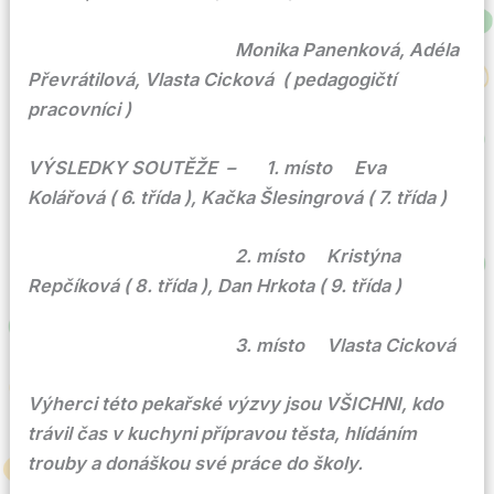
Monika Panenková, Adéla
Převrátilová, Vlasta Cicková ( pedagogičtí
pracovníci )
VÝSLEDKY SOUTĚŽE – 1. místo Eva
Kolářová ( 6. třída ), Kačka Šlesingrová ( 7. třída )
2. místo Kristýna
Repčíková ( 8. třída ), Dan Hrkota ( 9. třída )
3. místo Vlasta Cicková
Výherci této pekařské výzvy jsou VŠICHNI, kdo
trávil čas v kuchyni přípravou těsta, hlídáním
trouby a donáškou své práce do školy.