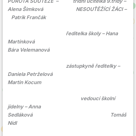
POROTA SOUTĚŽE – třídní učitelka 9.třídy –
Alena Šimková NESOUŤĚŽÍCÍ ŽÁCI –
Patrik Frančák
ředitelka školy – Hana
Martínková
Bára Velemanová
zástupkyně ředitelky –
Daniela Petrželová
Martin Kocum
vedoucí školní
jídelny – Anna
Sedláková Tomáš
Nídl