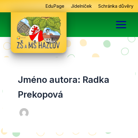
Přeskočit
EduPage
Jídelníček
Schránka důvěry
na
obsah
Jméno autora: Radka
Prekopová