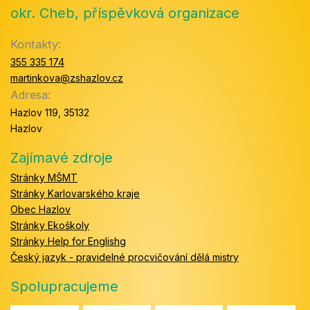
okr. Cheb, příspěvková organizace
Kontakty:
355 335 174
martinkova@zshazlov.cz
Adresa:
Hazlov 119, 35132
Hazlov
Zajímavé zdroje
Stránky MŠMT
Stránky Karlovarského kraje
Obec Hazlov
Stránky Ekoškoly
Stránky Help for Englishg
Český jazyk - pravidelné procvičování dělá mistry
Spolupracujeme