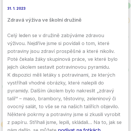
31. 1. 2023
Zdravá výživa ve školní družině
Celý leden se v družině zabýváme zdravou
výživou. Nejdříve jsme si povídali o tom, které
potraviny jsou zdraví prospěšné a které nikoliv.
Poté čekala žáky skupinová práce, ve které bylo
jejich úkolem sestavit potravinovou pyramidu.
K dispozici měli letáky s potravinami, ze kterých
vystříhali vhodné obrázky, které nalepili do
pyramidy. Dalším úkolem bylo nakreslit „zdravý
talíř“ – maso, brambory, těstoviny, zeleninový či
ovocný salát, to vše se na našich talířích objevilo.
Některé pokrmy a potraviny jsme si zkusili vyrobit
z papíru. Stříhali jsme, lepili, skládali… Na to, jak se
nám dařilo, se můžete
podívat na fotkách.