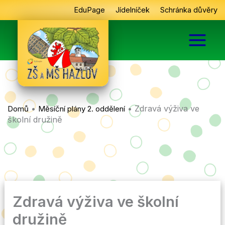
Přeskočit
EduPage
Jídelníček
Schránka důvěry
na
obsah
•
•
Zdravá výživa ve
Domů
Měsíční plány 2. oddělení
školní družině
Zdravá výživa ve školní
družině