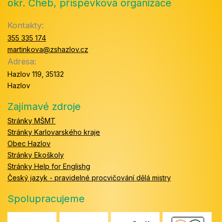
okr. Cheb, příspěvková organizace
Kontakty:
355 335 174
martinkova@zshazlov.cz
Adresa:
Hazlov 119, 35132
Hazlov
Zajímavé zdroje
Stránky MŠMT
Stránky Karlovarského kraje
Obec Hazlov
Stránky Ekoškoly
Stránky Help for Englishg
Český jazyk - pravidelné procvičování dělá mistry
Spolupracujeme