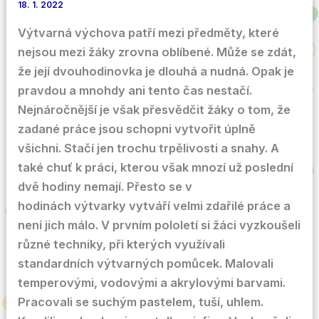
18. 1. 2022
Výtvarná výchova patří mezi předměty, které
nejsou mezi žáky zrovna oblíbené. Může se zdát,
že její dvouhodinovka je dlouhá a nudná. Opak je
pravdou a mnohdy ani tento čas nestačí.
Nejnáročnější je však přesvědčit žáky o tom, že
zadané práce jsou schopni vytvořit úplně
všichni. Stačí jen trochu trpělivosti a snahy. A
také chuť k práci, kterou však mnozí už poslední
dvě hodiny nemají. Přesto se v
hodinách výtvarky vytváří velmi zdařilé práce a
není jich málo. V prvním pololetí si žáci vyzkoušeli
různé techniky, při kterých využívali
standardních výtvarných pomůcek. Malovali
temperovými, vodovými a akrylovými barvami.
Pracovali se suchým pastelem, tuší, uhlem.