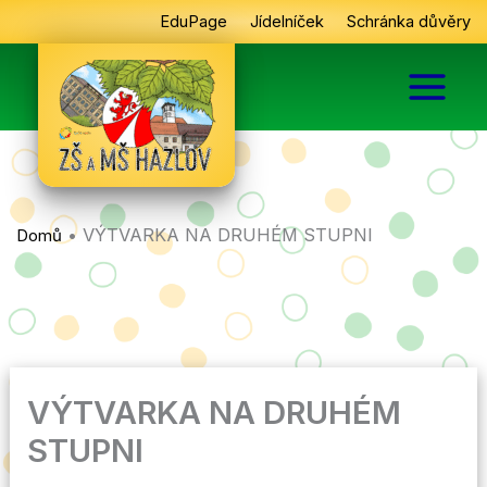
Přeskočit
EduPage
Jídelníček
Schránka důvěry
na
obsah
•
VÝTVARKA NA DRUHÉM STUPNI
Domů
VÝTVARKA NA DRUHÉM
STUPNI