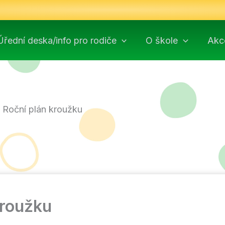
Úřední deska/info pro rodiče
O škole
Akc
– Roční plán kroužku
kroužku