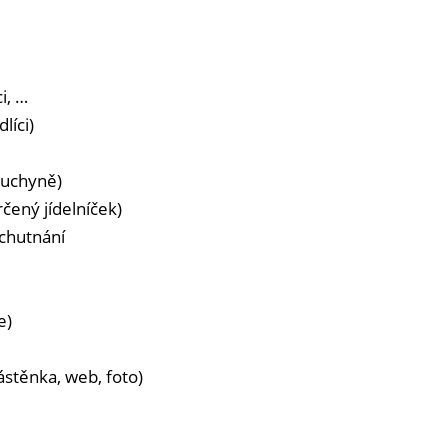
i, …
líci)
 kuchyně)
čený jídelníček)
chutnání
e)
ástěnka, web, foto)