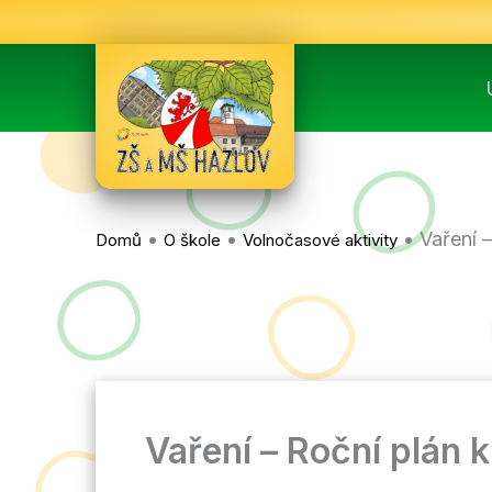
Přeskočit
na
obsah
•
•
•
Vaření 
Domů
O škole
Volnočasové aktivity
Vaření – Roční plán 