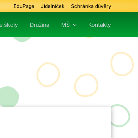
EduPage
Jídelníček
Schránka důvěry
e školy
Družina
MŠ
Kontakty