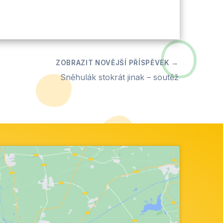
Sněhulák stokrát jinak – soutěž