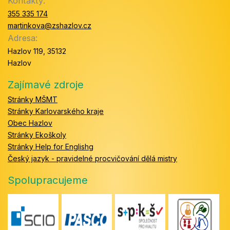
Kontakty:
355 335 174
martinkova@zshazlov.cz
Adresa:
Hazlov 119, 35132
Hazlov
Zajímavé zdroje
Stránky MŠMT
Stránky Karlovarského kraje
Obec Hazlov
Stránky Ekoškoly
Stránky Help for Englishg
Český jazyk - pravidelné procvičování dělá mistry
Spolupracujeme