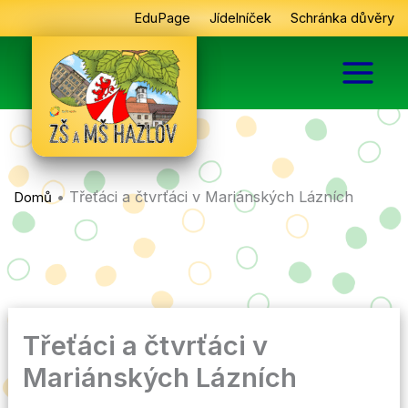
Přeskočit
EduPage
Jídelníček
Schránka důvěry
na
obsah
•
Třeťáci a čtvrťáci v Mariánských Lázních
Domů
Třeťáci a čtvrťáci v
Mariánských Lázních