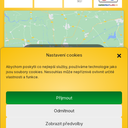
Klepnutím přijměte marketingové soubory
Nastavení cookies
cookie a povolte tento obsah
Abychom poskytli co nejlepší služby, používáme technologie jako
jsou soubory cookies. Nesouhlas může nepříznivě ovlivnit určité
vlastnosti a funkce.
Příjmout
Odmítnout
© 2025 Základní škola a mateřská škola Hazlov, okres
Zobrazit předvolby
Cheb, Příspěvková organizace |
Cookies