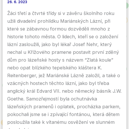
26. 6. 2023
Žáci třetí a čtvrté třídy si v závěru školního roku
užili divadelní prohlídku Mariánských Lázní, při
které se zábavnou formou dozvěděli mnoho z
historie tohoto města. O lidech, kteří se o založení
lázní zasloužili, jako byl lékař Josef Nehr, který
nechal u Křížového pramene postavit první zděný
dům pro lázeňské hosty s názvem “Zlatá koule”
nebo opat blízkého tepelského kláštera K.
Reitenberger, jež Mariánské Lázně založil, a také o
vzácných hostech těchto lázní, jako byl třeba
anglický král Edvard VII. nebo německý básník J.W.
Goethe. Samozřejmostí byla ochutnávka
lázeňských pramenů i oplatek, procházka parkem,
pokochali jsme se i zpívající fontánou, která dětem
posloužila také k vítanému osvěžení ve slunném