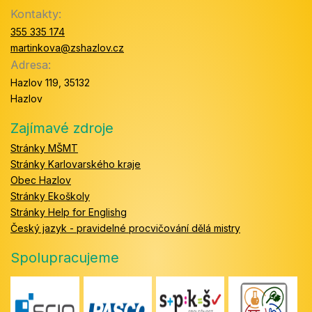
Kontakty:
355 335 174
martinkova@zshazlov.cz
Adresa:
Hazlov 119, 35132
Hazlov
Zajímavé zdroje
Stránky MŠMT
Stránky Karlovarského kraje
Obec Hazlov
Stránky Ekoškoly
Stránky Help for Englishg
Český jazyk - pravidelné procvičování dělá mistry
Spolupracujeme