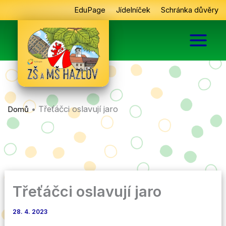
Přeskočit
EduPage
Jídelníček
Schránka důvěry
na
obsah
•
Třeťáčci oslavují jaro
Domů
Třeťáčci oslavují jaro
28. 4. 2023