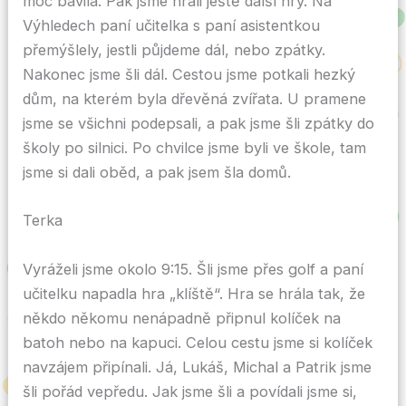
moc bavila. Pak jsme hráli ještě další hry. Na
Výhledech paní učitelka s paní asistentkou
přemýšlely, jestli půjdeme dál, nebo zpátky.
Nakonec jsme šli dál. Cestou jsme potkali hezký
dům, na kterém byla dřevěná zvířata. U pramene
jsme se všichni podepsali, a pak jsme šli zpátky do
školy po silnici. Po chvilce jsme byli ve škole, tam
jsme si dali oběd, a pak jsem šla domů.
Terka
Vyráželi jsme okolo 9:15. Šli jsme přes golf a paní
učitelku napadla hra „klíště“. Hra se hrála tak, že
někdo někomu nenápadně připnul kolíček na
batoh nebo na kapuci. Celou cestu jsme si kolíček
navzájem připínali. Já, Lukáš, Michal a Patrik jsme
šli pořád vepředu. Jak jsme šli a povídali jsme si,