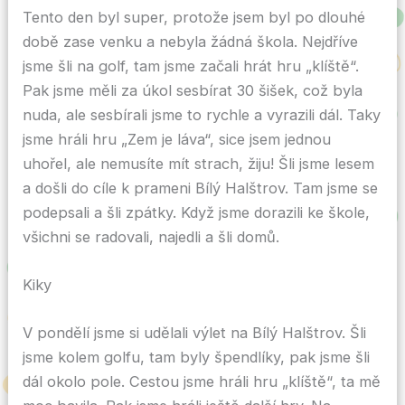
Tento den byl super, protože jsem byl po dlouhé
době zase venku a nebyla žádná škola. Nejdříve
jsme šli na golf, tam jsme začali hrát hru „klíště“.
Pak jsme měli za úkol sesbírat 30 šišek, což byla
nuda, ale sesbírali jsme to rychle a vyrazili dál. Taky
jsme hráli hru „Zem je láva“, sice jsem jednou
uhořel, ale nemusíte mít strach, žiju! Šli jsme lesem
a došli do cíle k prameni Bílý Halštrov. Tam jsme se
podepsali a šli zpátky. Když jsme dorazili ke škole,
všichni se radovali, najedli a šli domů.
Kiky
V pondělí jsme si udělali výlet na Bílý Halštrov. Šli
jsme kolem golfu, tam byly špendlíky, pak jsme šli
dál okolo pole. Cestou jsme hráli hru „klíště“, ta mě