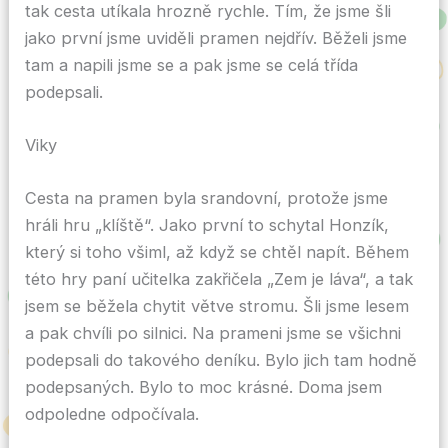
tak cesta utíkala hrozně rychle. Tím, že jsme šli
jako první jsme uviděli pramen nejdřív. Běželi jsme
tam a napili jsme se a pak jsme se celá třída
podepsali.
Viky
Cesta na pramen byla srandovní, protože jsme
hráli hru „klíště“. Jako první to schytal Honzík,
který si toho všiml, až když se chtěl napít. Během
této hry paní učitelka zakřičela „Zem je láva“, a tak
jsem se běžela chytit větve stromu. Šli jsme lesem
a pak chvíli po silnici. Na prameni jsme se všichni
podepsali do takového deníku. Bylo jich tam hodně
podepsaných. Bylo to moc krásné. Doma jsem
odpoledne odpočívala.