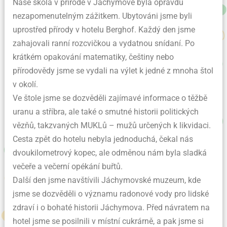
Naše škola v přírodě v Jáchymově byla opravdu
nezapomenutelným zážitkem. Ubytováni jsme byli
uprostřed přírody v hotelu Berghof. Každý den jsme
zahajovali ranní rozcvičkou a vydatnou snídaní. Po
krátkém opakování matematiky, češtiny nebo
přírodovědy jsme se vydali na výlet k jedné z mnoha štol
v okolí.
Ve štole jsme se dozvěděli zajímavé informace o těžbě
uranu a stříbra, ale také o smutné historii politických
vězňů, takzvaných MUKLů – mužů určených k likvidaci.
Cesta zpět do hotelu nebyla jednoduchá, čekal nás
dvoukilometrový kopec, ale odměnou nám byla sladká
večeře a večerní opékání buřtů.
Další den jsme navštívili Jáchymovské muzeum, kde
jsme se dozvěděli o významu radonové vody pro lidské
zdraví i o bohaté historii Jáchymova. Před návratem na
hotel jsme se posilnili v místní cukrárně, a pak jsme si