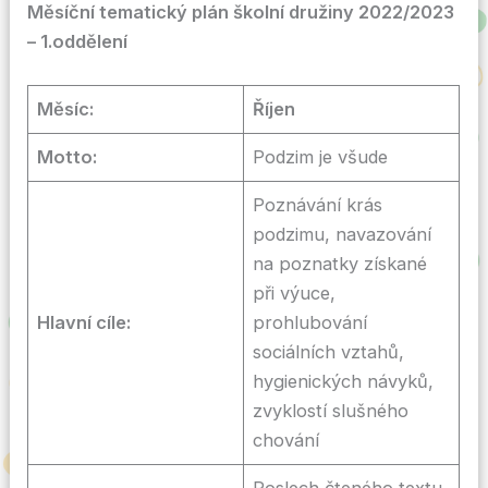
Měsíční tematický plán školní družiny 2022/2023
–
1.oddělení
Měsíc:
Říjen
Motto:
Podzim je všude
Poznávání krás
podzimu, navazování
na poznatky získané
při výuce,
Hlavní cíle:
prohlubování
sociálních vztahů,
hygienických návyků,
zvyklostí slušného
chování
Poslech čteného textu