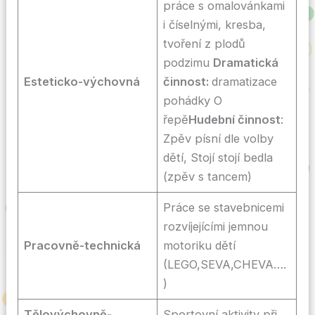
práce s omalovánkami
i číselnými, kresba,
tvoření z plodů
podzimu
Dramatická
Esteticko-výchovná
činnost:
dramatizace
pohádky O
řepě
Hudební činnost
:
Zpěv písní dle volby
dětí, Stojí stojí bedla
(zpěv s tancem)
Práce se stavebnicemi
rozvíjejícími jemnou
Pracovně-technická
motoriku dětí
(LEGO,SEVA,CHEVA….
)
Tělovýchovně-
Sportovní aktivity při