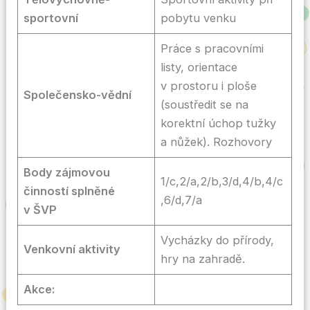
sportovní
pobytu venku
Práce s pracovními
listy, orientace
v prostoru i ploše
Společensko-vědní
(soustředit se na
korektní úchop tužky
a nůžek). Rozhovory
Body zájmovou
1/c,2/a,2/b,3/d,4/b,4/c
činností splněné
,6/d,7/a
v ŠVP
Vycházky do přírody,
Venkovní aktivity
hry na zahradě.
Akce: