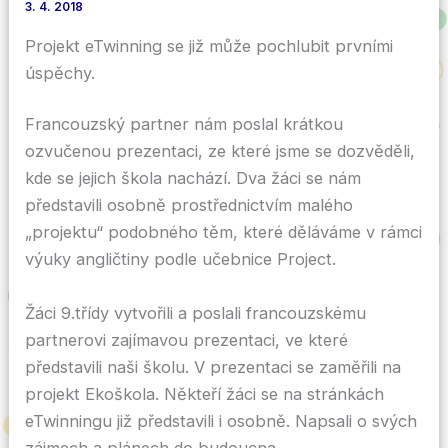
3. 4. 2018
Projekt eTwinning se již může pochlubit prvními
úspěchy.
Francouzský partner nám poslal krátkou
ozvučenou prezentaci, ze které jsme se dozvěděli,
kde se jejich škola nachází. Dva žáci se nám
představili osobně prostřednictvím malého
„projektu“ podobného těm, které děláváme v rámci
výuky angličtiny podle učebnice Project.
Žáci 9.třídy vytvořili a poslali francouzskému
partnerovi zajímavou prezentaci, ve které
představili naši školu. V prezentaci se zaměřili na
projekt Ekoškola. Někteří žáci se na stránkách
eTwinningu již představili i osobně. Napsali o svých
zájmech a plánech do budoucna.