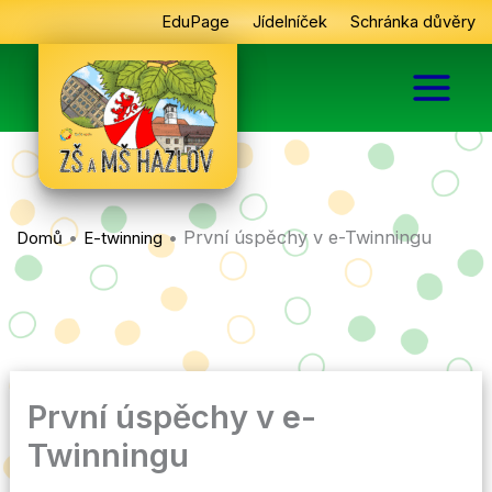
Přeskočit
EduPage
Jídelníček
Schránka důvěry
na
obsah
•
•
První úspěchy v e-Twinningu
Domů
E-twinning
První úspěchy v e-
Twinningu