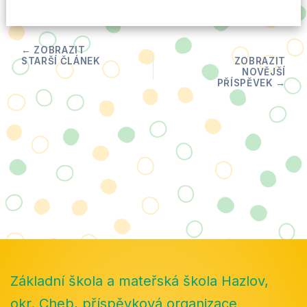
Základní škola a mateřská škola Hazlov,
okr. Cheb, příspěvková organizace