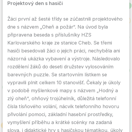
Projektový den s hasiči
Žáci první až šesté třídy se zúčastnili projektového
dne s názvem „Oheň a požár“. Na úvod byla
připravena beseda s příslušníky HZS
Karlovarského kraje ze stanice Cheb. Se třemi
hasiči besedovali žáci o jejich práci, nechyběla ani
názorná ukázka vybavení a výstroje. Následovalo
rozdělení žáků do deseti družstev vylosováním
barevných puzzle. Se startovním lístkem se
vypravili plnit celkem 10 stanovišť. Čekaly je úkoly
v podobě myšlenkové mapy s názvem „Hodný a
zlý oheň“, ohňový trojúhelník, důležitá telefonní
čísla tísňového volání, nácvik telefonního hovoru
přivolání pomoci, základní hasební prostředky,
vymyšlení příběhu a krátké scénky na zadaná
slova, i didaktické hry s hasičskou tématikou, úkoly