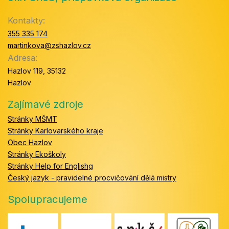
Kontakty:
355 335 174
martinkova@zshazlov.cz
Adresa:
Hazlov 119, 35132
Hazlov
Zajímavé zdroje
Stránky MŠMT
Stránky Karlovarského kraje
Obec Hazlov
Stránky Ekoškoly
Stránky Help for Englishg
Český jazyk - pravidelné procvičování dělá mistry
Spolupracujeme