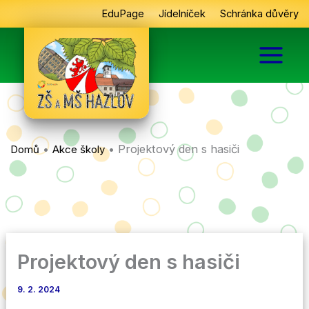
Přeskočit
EduPage
Jídelníček
Schránka důvěry
na
obsah
•
•
Projektový den s hasiči
Domů
Akce školy
Projektový den s hasiči
9. 2. 2024