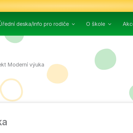
Úřední deska/info pro rodiče
O škole
Akc
ekt Moderní výuka
ka