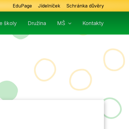
EduPage
Jídelníček
Schránka důvěry
e školy
Družina
MŠ
Kontakty