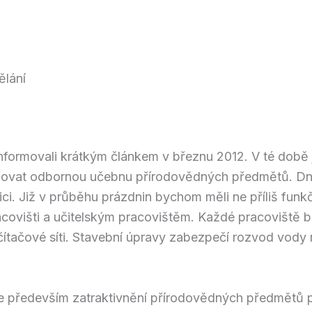
ělání
informovali krátkým článkem v březnu 2012. V té době j
ovat odbornou učebnu přírodovědných předmětů. Dne
ci. Již v průběhu prázdnin bychom měli ne příliš funkč
covišti a učitelským pracovištěm. Každé pracoviště b
ačové síti. Stavební úpravy zabezpečí rozvod vody m
e především zatraktivnění přírodovědných předmětů pr