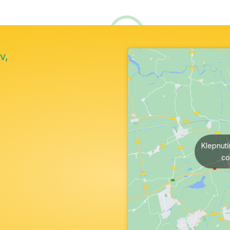
v,
Klepnut
co