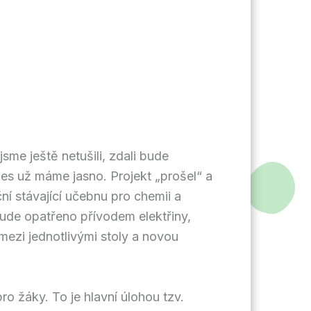
sme ještě netušili, zdali bude
s už máme jasno. Projekt „prošel“ a
ní stávající učebnu pro chemii a
ude opatřeno přívodem elektřiny,
ezi jednotlivými stoly a novou
o žáky. To je hlavní úlohou tzv.