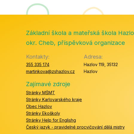
Základní škola a mateřská škola Hazlo
okr. Cheb, příspěvková organizace
Kontakty:
Adresa:
355 335 174
Hazlov 119, 35132
martinkova@zshazlov.cz
Hazlov
Zajímavé zdroje
Stránky MŠMT
Stránky Karlovarského kraje
Obec Hazlov
Stránky Ekoškoly
Stránky Help for Englishg
Český jazyk - pravidelné procvičování dělá mistry