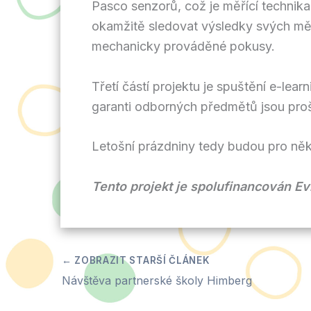
Pasco senzorů, což je měřící technik
okamžitě sledovat výsledky svých mě
mechanicky prováděné pokusy.
Třetí částí projektu je spuštění e-lea
garanti odborných předmětů jsou prošk
Letošní prázdniny tedy budou pro ně
Tento projekt je spolufinancován E
Návštěva partnerské školy Himberg