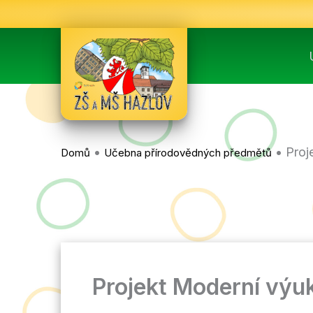
Přeskočit
na
obsah
•
•
Proj
Domů
Učebna přírodovědných předmětů
Projekt Moderní výu