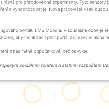
a určená pro přírodovědné experimenty. Tyto senzory 
ření a vyhodnocovat je. Nová pracoviště však budou
rningového portálu LMS Moodle. V současné době je tento
oleni, aby mohli začít plnit portál zajímavými úloham
které z nás méně odpočinkové, než obvykle.
vropským sociálním fondem a státním rozpočtem Če