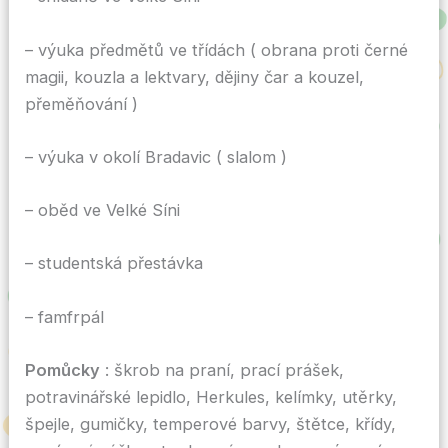
– výuka předmětů ve třídách ( obrana proti černé
magii, kouzla a lektvary, dějiny čar a kouzel,
přeměňování )
– výuka v okolí Bradavic ( slalom )
– oběd ve Velké Síni
– studentská přestávka
– famfrpál
Pomůcky
: škrob na praní, prací prášek,
potravinářské lepidlo, Herkules, kelímky, utěrky,
špejle, gumičky, temperové barvy, štětce, křídy,