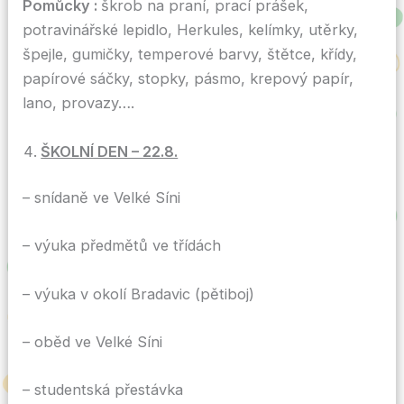
Pomůcky
:
škrob na praní, prací prášek,
potravinářské lepidlo, Herkules, kelímky, utěrky,
špejle, gumičky, temperové barvy, štětce, křídy,
papírové sáčky, stopky, pásmo, krepový papír,
lano, provazy….
ŠKOLNÍ DEN – 22.8.
– snídaně ve Velké Síni
– výuka předmětů ve třídách
– výuka v okolí Bradavic (pětiboj)
– oběd ve Velké Síni
– studentská přestávka