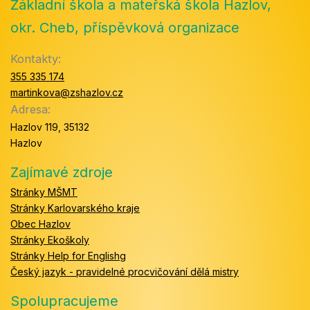
Základní škola a mateřská škola Hazlov,
okr. Cheb, příspěvková organizace
Kontakty:
355 335 174
martinkova@zshazlov.cz
Adresa:
Hazlov 119, 35132
Hazlov
Zajímavé zdroje
Stránky MŠMT
Stránky Karlovarského kraje
Obec Hazlov
Stránky Ekoškoly
Stránky Help for Englishg
Český jazyk - pravidelné procvičování dělá mistry
Spolupracujeme