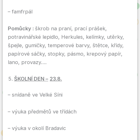
– famfrpál
Pomůcky
:
škrob na praní, prací prášek,
potravinářské lepidlo, Herkules, kelímky, utěrky,
špejle, gumičky, temperové barvy, štětce, křídy,
papírové sáčky, stopky, pásmo, krepový papír,
lano, provazy….
ŠKOLNÍ DEN –
23.8.
– snídaně ve Velké Síni
– výuka předmětů ve třídách
– výuka v okolí Bradavic