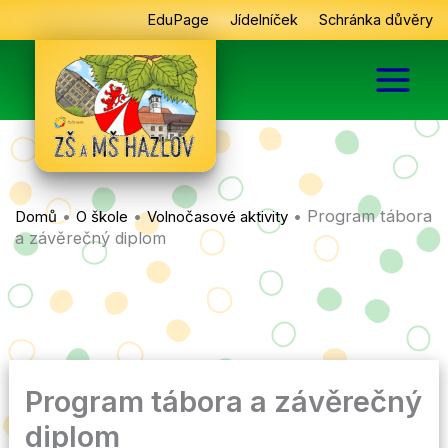
Přeskočit
EduPage
Jídelníček
Schránka důvěry
na
obsah
•
•
•
Program tábora
Domů
O škole
Volnočasové aktivity
a závěrečný diplom
Program tábora a závěrečný
diplom