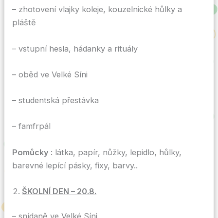
– zhotovení vlajky koleje, kouzelnické hůlky a
pláště
– vstupní hesla, hádanky a rituály
– oběd ve Velké Síni
– studentská přestávka
– famfrpál
Pomůcky
: látka, papír, nůžky, lepidlo, hůlky,
barevné lepící pásky, fixy, barvy..
ŠKOLNÍ DEN – 20.8.
– snídaně ve Velké Síni