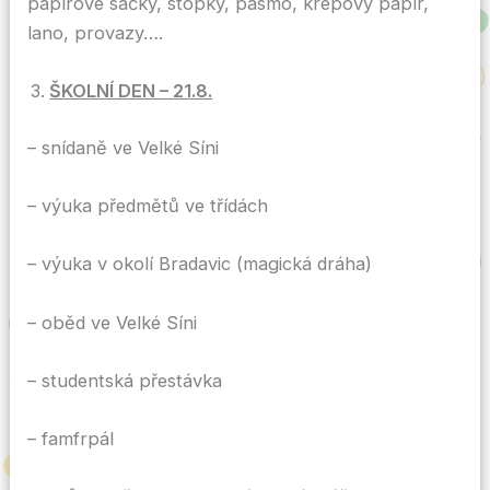
papírové sáčky, stopky, pásmo, krepový papír,
lano, provazy….
ŠKOLNÍ DEN – 21.8.
– snídaně ve Velké Síni
– výuka předmětů ve třídách
– výuka v okolí Bradavic (magická dráha)
– oběd ve Velké Síni
– studentská přestávka
– famfrpál