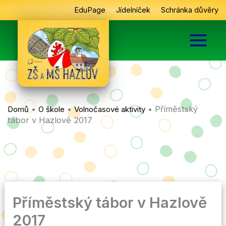
Přeskočit
EduPage
Jídelníček
Schránka důvěry
na
obsah
•
•
•
Příměstský
Domů
O škole
Volnočasové aktivity
tábor v Hazlově 2017
Příměstský tábor v Hazlově
2017