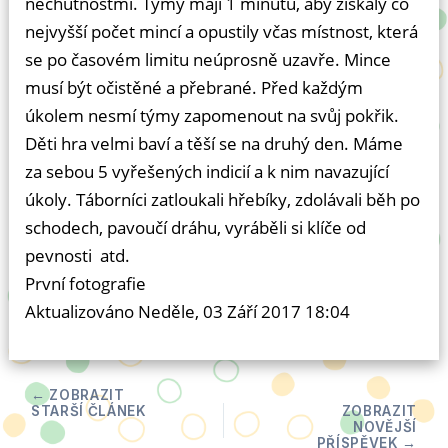
nechutnostmi. Týmy mají 1 minutu, aby získaly co
nejvyšší počet mincí a opustily včas místnost, která
se po časovém limitu neúprosně uzavře. Mince
musí být očistěné a přebrané. Před každým
úkolem nesmí týmy zapomenout na svůj pokřik.
Děti hra velmi baví a těší se na druhý den. Máme
za sebou 5 vyřešených indicií a k nim navazující
úkoly. Táborníci zatloukali hřebíky, zdolávali běh po
schodech, pavoučí dráhu, vyráběli si klíče od
pevnosti atd.
První fotografie
Aktualizováno Neděle, 03 Září 2017 18:04