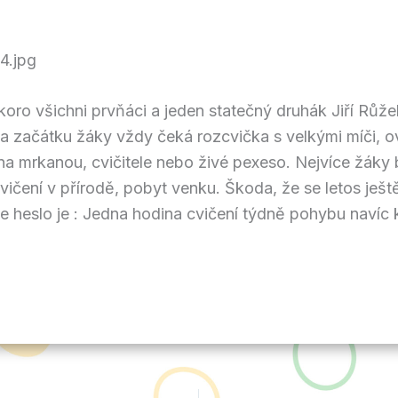
ro všichni prvňáci a jeden statečný druhák Jiří Růžek
a začátku žáky vždy čeká rozcvička s velkými míči, 
na mrkanou, cvičitele nebo živé pexeso. Nejvíce žáky 
vičení v přírodě, pobyt venku. Škoda, že se letos ješ
še heslo je : Jedna hodina cvičení týdně pohybu navíc