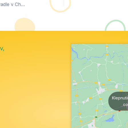
Návštěva žáků 4. a 5. třídy v Západočeském divadle v Chebu
v,
Klepnut
co