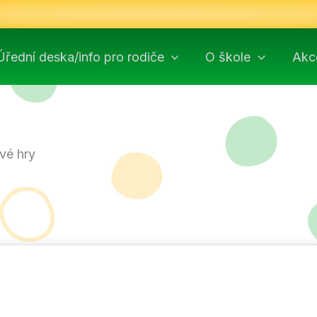
Úřední deska/info pro rodiče
O škole
Akc
vé hry