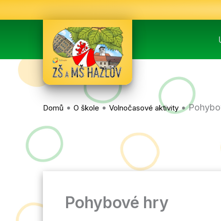
Přeskočit
na
obsah
•
•
•
Pohybo
Domů
O škole
Volnočasové aktivity
Pohybové hry