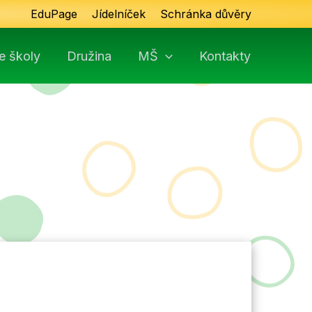
EduPage
Jídelníček
Schránka důvěry
e školy
Družina
MŠ
Kontakty