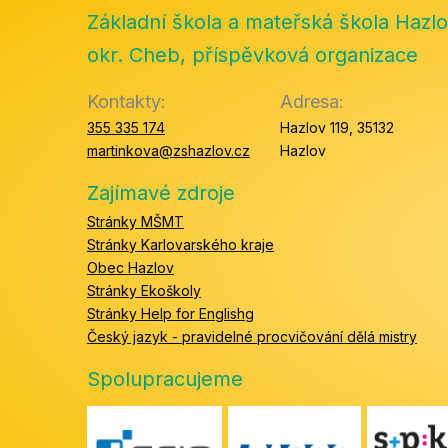
Základní škola a mateřská škola Hazlo
okr. Cheb, příspěvková organizace
Kontakty:
Adresa:
355 335 174
Hazlov 119, 35132
martinkova@zshazlov.cz
Hazlov
Zajímavé zdroje
Stránky MŠMT
Stránky Karlovarského kraje
Obec Hazlov
Stránky Ekoškoly
Stránky Help for Englishg
Český jazyk - pravidelné procvičování dělá mistry
Spolupracujeme