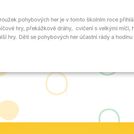
ek pohybových her je v tomto školním roce přihlášen
míčové hry, překážkové dráhy, cvičení s velkými míči, h
další hry. Děti se pohybových her účastní rády a hodi
á