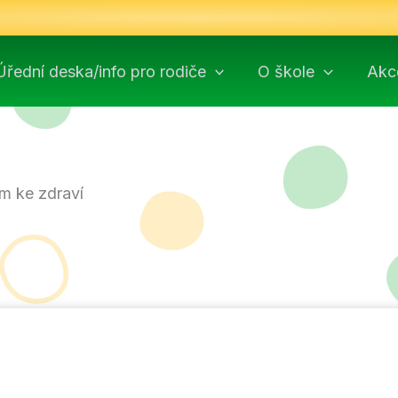
Úřední deska/info pro rodiče
O škole
Akc
 ke zdraví