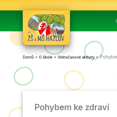
Přeskočit
na
obsah
•
•
•
Pohybem
Domů
O škole
Volnočasové aktivity
Pohybem ke zdraví