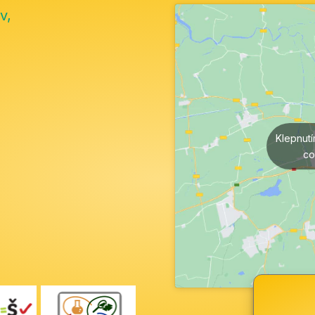
v,
Klepnut
co