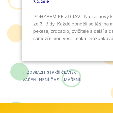
7. 2. 2019
POHYBEM KE ZDRAVÍ. Na zájmový krouž
ze 3. třídy. Každé pondělí se těší na 
pexesa, zrdcadlo, cvičitele a další a 
samozřejmou věc. Lenka Drozdekov
VAŘENÍ NENÍ ČASU MAŘENÍ