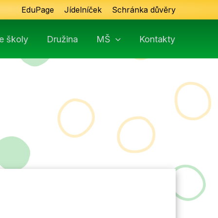
EduPage
Jídelníček
Schránka důvěry
e školy
Družina
MŠ
Kontakty